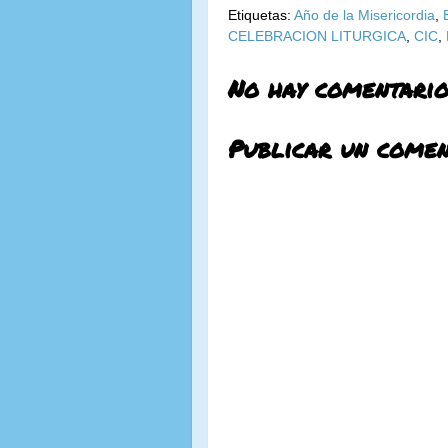
Etiquetas:
Año de la Misericordia
,
CELEBRACION LITURGICA
,
CIC
,
No hay comentario
Publicar un comen