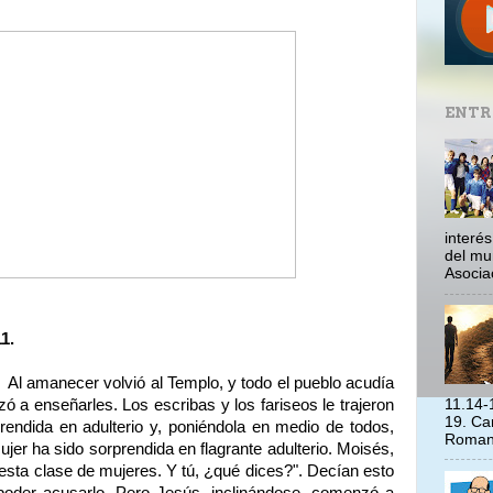
ENTR
interé
del mu
Asociac
11.
 Al amanecer volvió al Templo, y todo el pueblo acudía
 a enseñarles. Los escribas y los fariseos le trajeron
11.14-
19. Ca
rendida en adulterio y, poniéndola en medio de todos,
Romano
ujer ha sido sorprendida en flagrante adulterio. Moisés,
esta clase de mujeres. Y tú, ¿qué dices?". Decían esto
 poder acusarlo. Pero Jesús, inclinándose, comenzó a