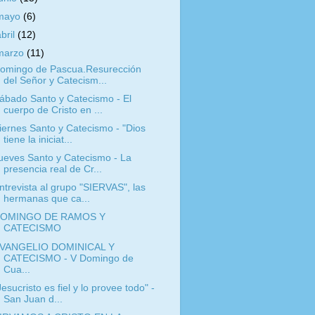
mayo
(6)
abril
(12)
marzo
(11)
omingo de Pascua.Resurección
del Señor y Catecism...
ábado Santo y Catecismo - El
cuerpo de Cristo en ...
iernes Santo y Catecismo - "Dios
tiene la iniciat...
ueves Santo y Catecismo - La
presencia real de Cr...
ntrevista al grupo "SIERVAS", las
hermanas que ca...
OMINGO DE RAMOS Y
CATECISMO
VANGELIO DOMINICAL Y
CATECISMO - V Domingo de
Cua...
Jesucristo es fiel y lo provee todo" -
San Juan d...