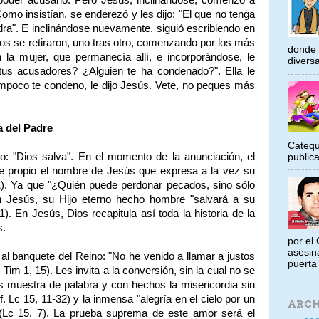
Como insistían, se enderezó y les dijo: "El que no tenga
dra". E inclinándose nuevamente, siguió escribiendo en
odos se retiraron, uno tras otro, comenzando por los más
donde 
la mujer, que permanecía allí, e incorporándose, le
diversa
tus acusadores? ¿Alguien te ha condenado?". Ella le
ampoco te condeno, le dijo Jesús. Vete, no peques más
a del Padre
Catequ
o: "Dios salva". En el momento de la anunciación, el
public
e propio el nombre de Jesús que expresa a la vez su
31). Ya que "¿Quién puede perdonar pecados, sino sólo
en Jesús, su Hijo eterno hecho hombre "salvará a su
. En Jesús, Dios recapitula así toda la historia de la
s.
por el 
asesin
al banquete del Reino: "No he venido a llamar a justos
puerta 
Tim 1, 15). Les invita a la conversión, sin la cual no se
es muestra de palabra y con hechos la misericordia sin
f. Lc 15, 11-32) y la inmensa "alegría en el cielo por un
ARCH
 (Lc 15, 7). La prueba suprema de este amor será el