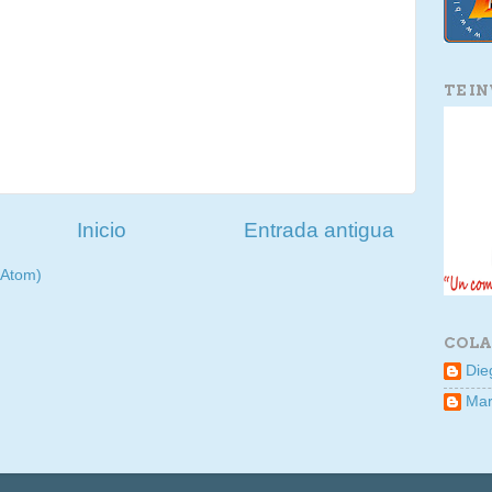
TE I
Inicio
Entrada antigua
(Atom)
COLA
Die
Mar