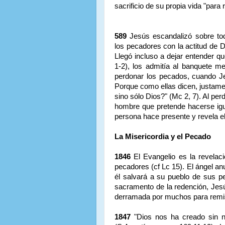
sacrificio de su propia vida "para
589
Jesús escandalizó sobre tod
los pecadores con la actitud de D
Llegó incluso a dejar entender q
1-2), los admitía al banquete me
perdonar los pecados, cuando Je
Porque como ellas dicen, justam
sino sólo Dios?" (Mc 2, 7). Al pe
hombre que pretende hacerse igua
persona hace presente y revela el
La Misericordia y el Pecado
1846
El Evangelio es la revelaci
pecadores (cf Lc 15). El ángel a
él salvará a su pueblo de sus pec
sacramento de la redención, Jesú
derramada por muchos para remis
1847
"Dios nos ha creado sin no