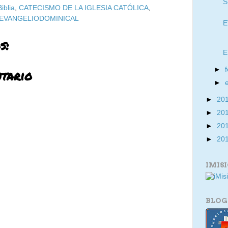
S
Biblia
,
CATECISMO DE LA IGLESIA CATÓLICA
,
EVANGELIODOMINICAL
E
s:
E
►
tario
►
►
20
►
20
►
20
►
20
IMIS
BLOG