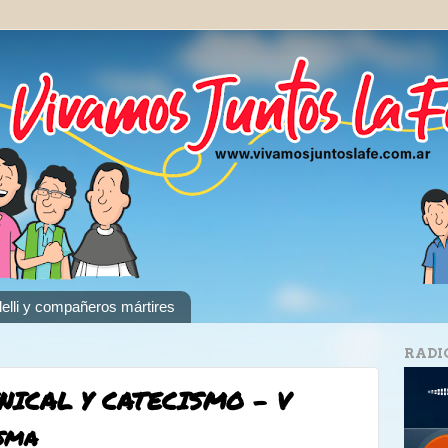
elli y compañeros mártires
RADI
ICAL Y CATECISMO - V
sma