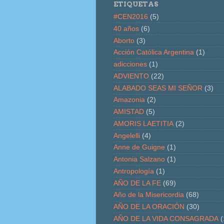
ETIQUETAS
#CEN2016
(5)
40 años
(6)
Aborto
(3)
Acción Católica Argentina
(1)
adicciones
(1)
ADVIENTO
(22)
ALABADO SEAS MI SEÑOR
(3)
Amazonia
(2)
AMISTAD
(5)
AMORIS LAETITIA
(2)
Angelelli
(4)
Anne de Guigne
(1)
Antonia Salzano
(1)
Antropología
(1)
AÑO DE LA FE
(69)
Año de la Misericordia
(68)
AÑO DE LA ORACIÓN
(30)
AÑO DE LA VIDA CONSAGRADA
(