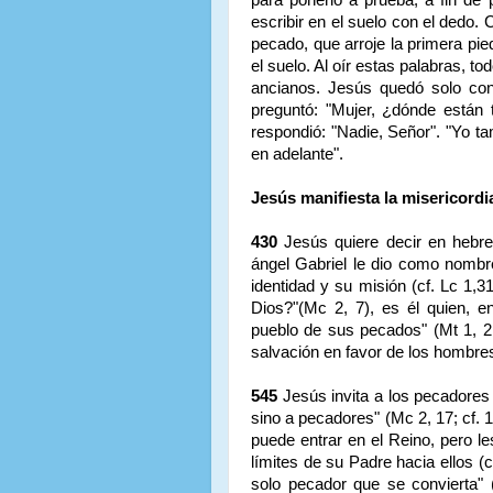
escribir en el suelo con el dedo. 
pecado, que arroje la primera pie
el suelo. Al oír estas palabras, t
ancianos. Jesús quedó solo con 
preguntó: "Mujer, ¿dónde están 
respondió: "Nadie, Señor". "Yo t
en adelante".
Jesús manifiesta la misericordi
430
Jesús quiere decir en hebre
ángel Gabriel le dio como nombr
identidad y su misión (cf. Lc 1,
Dios?"(Mc 2, 7), es él quien, 
pueblo de sus pecados" (Mt 1, 21)
salvación en favor de los hombre
545
Jesús invita a los pecadores 
sino a pecadores" (Mc 2, 17; cf. 1 
puede entrar en el Reino, pero l
límites de su Padre hacia ellos (c
solo pecador que se convierta"