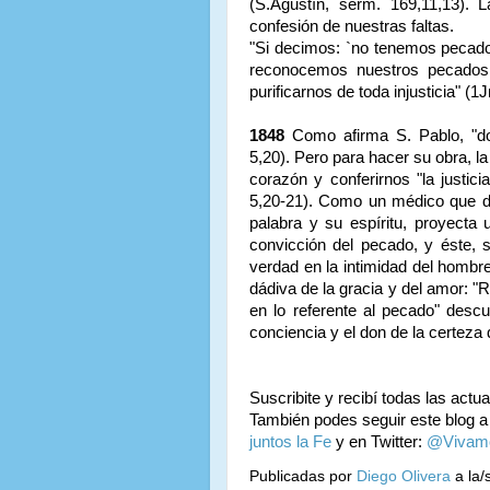
(S.Agustín, serm. 169,11,13). 
confesión de nuestras faltas.
"Si decimos: `no tenemos pecado
reconocemos nuestros pecados, 
purificarnos de toda injusticia" (1J
1848
Como afirma S. Pablo, "do
5,20). Pero para hacer su obra, l
corazón y conferirnos "la justic
5,20-21). Como un médico que de
palabra y su espíritu, proyecta
convicción del pecado, y éste, s
verdad en la intimidad del hombr
dádiva de la gracia y del amor: "R
en lo referente al pecado" desc
conciencia y el don de la certeza d
Suscribite y recibí todas las actu
También podes seguir este blog a
juntos la Fe
y en Twitter:
@Vivam
Publicadas por
Diego Olivera
a la/