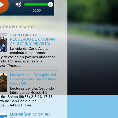
ADAS POPULARES
"CARLO ACUTIS: EL
RECUERDO DE UN GRAN
AMIGO" (ENTREVISTA)
La vida de Carlo Acutis
continúa despertando
s y devoción en jóvenes alrededor
ndo. Por eso, gracias a la
ión "Amici...
Meditamos el Evangelio del
Domingo con Fray Emiliano
Vanoli OP.
Lecturas del día: Segundo
Libro de los Reyes 4,8-
16a. Salmo 89(88),2-3.16-17.18-
rta de San Pablo a los
s 6,3-4.8-11. Eva...
MONSEÑOR ANGELELLI: