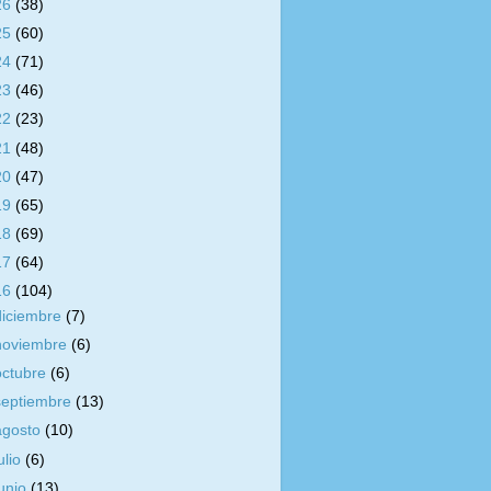
26
(38)
25
(60)
24
(71)
23
(46)
22
(23)
21
(48)
20
(47)
19
(65)
18
(69)
17
(64)
16
(104)
diciembre
(7)
noviembre
(6)
octubre
(6)
septiembre
(13)
agosto
(10)
ulio
(6)
junio
(13)