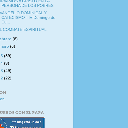
IRVAMOS A CRISTO EN LA
PERSONA DE LOS POBRES
VANGELIO DOMINICAL Y
CATECISMO - IV Domingo de
Cu...
L COMBATE ESPIRITUAL
febrero
(8)
enero
(6)
15
(39)
14
(9)
13
(49)
12
(22)
ION
UEROS CON EL PAPA