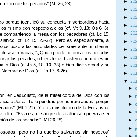
►
20
 remisión de los pecados" (Mt 26, 28).
►
20
►
20
o porque identificó su conducta misericordiosa hacia
►
20
ios mismo con respecto a ellos (cf. Mt 9, 13; Os 6, 6).
►
20
ue compartiendo la mesa con los pecadores (cf. Lc 15,
siánico (cf. Lc 15, 22-32). Pero es especialmente, al
►
20
sús puso a las autoridades de Israel ante un dilema.
►
20
ente asombradas, "¿Quién puede perdonar los pecados
►
20
rdonar los pecados, o bien Jesús blasfema porque es un
l a Dios (cf.Jn 5, 18; 10, 33) o bien dice verdad y su
►
20
 Nombre de Dios (cf. Jn 17, 6-26).
►
20
▼
20
►
ón, en Jesucristo, de la misericordia de Dios con los
►
nuncia a José: "Tú le pondrás por nombre Jesús, porque
►
ados" (Mt 1,21). Y en la institución de la Eucaristía,
►
s dice: "Esta es mi sangre de la alianza, que va a ser
ión de los pecados" (Mt 26,28).
►
►
j
sotros, pero no ha querido salvarnos sin nosotros"
►