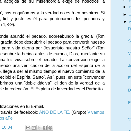
La acogida de su misericordia exige de nosotros la
►
', nos engañamos y la verdad no está en nosotros. Si
►
fiel y justo es él para perdonarnos los pecados y
▼
n 1,8-9).
D
nde abundó el pecado, sobreabundó la gracia" (Rm
S
a gracia debe descubrir el pecado para convertir nuestro
ia para vida eterna por Jesucristo nuestro Señor" (Rm
V
scubre la herida antes de curarla, Dios, mediante su
 una luz viva sobre el pecado: La conversión exige la
iendo una verificación de la acción del Espíritu de la
J
e, llega a ser al mismo tiempo el nuevo comienzo de la
ecibid el Espíritu Santo". Así, pues, en este "convencer
E
ubrimos una "doble dádiva": el don de la verdad de la
e la redención. El Espíritu de la verdad es el Paráclito.
D
E
alizaciones en tu E-mail.
 través de facebook:
AÑO DE LA FE.
(Grupo)
Vivamos
oslaFe
"
s
10:34