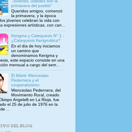
"Jóvenes, ustedes son la
primavera del pueblo"
Queridos amigos, comenzó
la primavera, y la época
los jóvenes celebran la vida con
s expresiones artísticas, con can...
Kerigma y Catequesis N° 1 -
¿Catequesis Kerigmática?
En el día de hoy iniciamos
un camino que
denominamos Kerigma y
esis, este espacio consiste en una
ación mensual a cargo del sem...
El Mártir Wenceslao
Pedernera y el
cooperativismo
Wenceslao Pedernera, del
Movimiento Rural, creado
Obispo Angelelli en La Rioja, fue
ado el 25 de julio de 1976 en la
de ...
IVO DEL BLOG