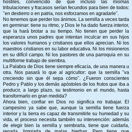
hostiles, convencido de que incluso las mismas
tribulaciones y fracasos serían fecundos para bien de todos:
"en destierro o en patria, nos esforzamos en agradarle".
No tenemos que perder los ánimos. La semilla a veces tarda
en germinar: tiene su ritmo, y Dios le ha dado fuerza interior,
que la hará brotar a su tiempo. No tienen que perder la
esperanza unos padres que intentan inculcar en sus hijos
los valores humanos y cristianos que ellos aprecian. Ni los
maestros cristianos en su labor educativa. Ni los misioneros
en su difícil campo. Ni los pastores de una parroquia en su
multiforme trabajo de siembra.
La Palabra de Dios tiene siempre eficacia, de una manera u
otra. Nos pasará lo que al agricultor: que la semilla "va
creciendo sin que él sepa cómo". ¿Fueron conscientes
Pedro y Pablo y los demás apóstoles de los frutos que iba a
producir, a largo plazo, su testimonio en el mundo, hasta
transformarlo en gran medida?
Ahora bien, confiar en Dios no significa no trabajar. El
campesino ya sabe que, aunque la semilla tiene fuerza
interior y la tierra es capaz de transmitirle su humedad y su
vida, el proceso necesita también su intervención: además
de elegir bien la semilla y sembrarla, tiene que cuidarla,
regarla, limpiarla de malas hierbas. Pero tiene que