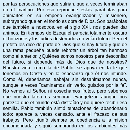
por las persecuciones que sufrían, que a veces terminaban
en el martirio. Por eso reproduce estas parábolas para
animarles en su empeño evangelizador y misionero,
subrayando que en el fondo es obra de Dios. Son parábolas
que también a nosotros, en el siglo XXI, nos pueden dar
ánimos. En tiempos de Ezequiel parecía totalmente oscuro
el horizonte y los judíos desterrados no veían futuro. Pero el
profeta les dice de parte de Dios que sí hay futuro y que de
una rama pequeña puede rebrotar un árbol tan hermoso
como el anterior. ¿Quiénes somos nosotros para desconfiar
del futuro, si depende más de Dios que de nosotros?
Nuestra vida, como la de Pablo, se apoya en la fe que
tenemos en Cristo y en la esperanza que él nos infunde.
Como él, deberíamos trabajar sin desanimamos nunca,
aunque a veces "caminamos sin verlo, guiados por la fe".
No vemos al Señor, ni cosechamos frutos, pero sabemos
que nuestra tarea es sembrar, evangelizar, aunque nos
parezca que el mundo está distraído y no quiere recibir esa
semilla. Pablo también sintió tentaciones de abandonarlo
todo: aparece a veces cansado, ante el fracaso de sus
trabajos. Pero triunfó siempre su obediencia a la misión
encomendada y siguió sembrando en los ambientes más