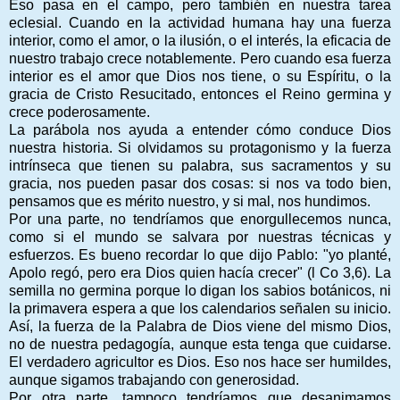
Eso pasa en el campo, pero también en nuestra tarea
eclesial. Cuando en la actividad humana hay una fuerza
interior, como el amor, o la ilusión, o el interés, la eficacia de
nuestro trabajo crece notablemente. Pero cuando esa fuerza
interior es el amor que Dios nos tiene, o su Espíritu, o la
gracia de Cristo Resucitado, entonces el Reino germina y
crece poderosamente.
La parábola nos ayuda a entender cómo conduce Dios
nuestra historia. Si olvidamos su protagonismo y la fuerza
intrínseca que tienen su palabra, sus sacramentos y su
gracia, nos pueden pasar dos cosas: si nos va todo bien,
pensamos que es mérito nuestro, y si mal, nos hundimos.
Por una parte, no tendríamos que enorgullecemos nunca,
como si el mundo se salvara por nuestras técnicas y
esfuerzos. Es bueno recordar lo que dijo Pablo: "yo planté,
Apolo regó, pero era Dios quien hacía crecer" (l Co 3,6). La
semilla no germina porque lo digan los sabios botánicos, ni
la primavera espera a que los calendarios señalen su inicio.
Así, la fuerza de la Palabra de Dios viene del mismo Dios,
no de nuestra pedagogía, aunque esta tenga que cuidarse.
El verdadero agricultor es Dios. Eso nos hace ser humildes,
aunque sigamos trabajando con generosidad.
Por otra parte, tampoco tendríamos que desanimamos