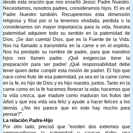
desde esta oración que nos enseñó Jesús: Padre Nuestro.
Necesitamos, nosotros padres, considerarnos hijos. El es el
Padre Nuestro también. Recuperemos esta dimensión
religiosa y filial por si la tenemos olvidada, perdida o la
consideramos sin mayor importancia para la vida. Nuestra
paternidad adquiere todo su sentido en la paternidad de
Dios. ¡Se dan cuenta! Dios, que es la Fuente de la Vida.
Nos ha llamado a transmitirla en la carne o en el espíritu.
Nos ha prestado su nombre de padre, para que nuestros
hijos nos llamen padre. ¡Qué exigencias tiene la
preparación para ser padre! ¡Qué responsabilidad debe
tener quien debe cumplir esta misión de padre!. El hijo que
nace como fruto de esa paternidad, ya sea en la carne como
en la fe, es hijo de Dios y es hijo nuestro, juntos. Tanto en la
carne como en la fe hacemos florecer la vida; hacemos que
la vida crezca, que madure como maduran los frutos del
árbol y que esa vida sea feliz y ayude a hacer felices a los
demás. ¿No les parece que en esto hay mucho para
pensar?”.
La relación Padre-Hijo
Por otro lado, precisó que “existen dos extremos que
empequeñecen la paternidad y causan daño: una