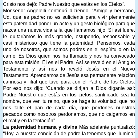
Cristo nos dejó: Padre Nuestro que estás en los Cielos”.
Monseñor Angelelli continuó diciendo: “Amigo y hermano,
Ud. que es padre: no es suficiente para vivir plenamente
esta paternidad poner un acto y un gesto biológico para que
nazca una nueva vida a la que llamamos hijo. Si así fuere,
le quitaríamos lo más grande, estupendo, responsable y
casi misterioso que tiene la paternidad. Pensemos, cada
uno de nosotros, que somos padres en el espíritu o en la
carne. Es Dios quien nos ha llamado y nos ha convocado
para esta misión. El es el Padre. Así se reveló en el Antiguo
Testamento y así nos lo reveló Jesús en el Nuevo
Testamento. Aprendamos de Jesús esa permanente relación
cariñosa y filial que tuvo para con el Padre de los Cielos.
Por eso nos dijo: ‘Cuando se dirijan a Dios díganle así:
Padre Nuestro que estás en los cielos, santificado sea tu
nombre, que ven tu reino, que se haga tu voluntad, que no
nos falte el pan de cada día, que perdones nuestros
pecados como nosotros perdonamos, que no caigamos en
el mal y en la tentación”.
La paternidad humana y divina
Más adelante puntualizó:
“Hoy, a nuestra condición de padre la tenemos que iluminar