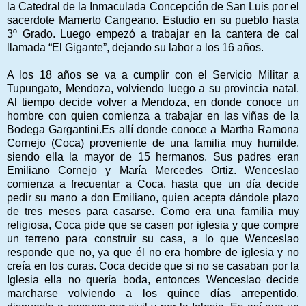
la Catedral de la Inmaculada Concepción de San Luis por el
sacerdote Mamerto Cangeano. Estudio en su pueblo hasta
3º Grado. Luego empezó a trabajar en la cantera de cal
llamada “El Gigante”, dejando su labor a los 16 años.
A los 18 años se va a cumplir con el Servicio Militar a
Tupungato, Mendoza, volviendo luego a su provincia natal.
Al tiempo decide volver a Mendoza, en donde conoce un
hombre con quien comienza a trabajar en las viñas de la
Bodega Gargantini.Es allí donde conoce a Martha Ramona
Cornejo (Coca) proveniente de una familia muy humilde,
siendo ella la mayor de 15 hermanos. Sus padres eran
Emiliano Cornejo y María Mercedes Ortiz. Wenceslao
comienza a frecuentar a Coca, hasta que un día decide
pedir su mano a don Emiliano, quien acepta dándole plazo
de tres meses para casarse. Como era una familia muy
religiosa, Coca pide que se casen por iglesia y que compre
un terreno para construir su casa, a lo que Wenceslao
responde que no, ya que él no era hombre de iglesia y no
creía en los curas. Coca decide que si no se casaban por la
Iglesia ella no quería boda, entonces Wenceslao decide
marcharse volviendo a los quince días arrepentido,