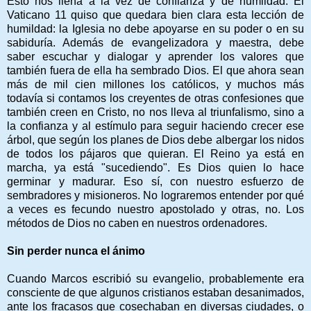
Esto nos llena a la vez de confianza y de humildad. El
Vaticano 11 quiso que quedara bien clara esta lección de
humildad: la Iglesia no debe apoyarse en su poder o en su
sabiduría. Además de evangelizadora y maestra, debe
saber escuchar y dialogar y aprender los valores que
también fuera de ella ha sembrado Dios. El que ahora sean
más de mil cien millones los católicos, y muchos más
todavía si contamos los creyentes de otras confesiones que
también creen en Cristo, no nos lleva al triunfalismo, sino a
la confianza y al estímulo para seguir haciendo crecer ese
árbol, que según los planes de Dios debe albergar los nidos
de todos los pájaros que quieran. El Reino ya está en
marcha, ya está "sucediendo". Es Dios quien lo hace
germinar y madurar. Eso sí, con nuestro esfuerzo de
sembradores y misioneros. No lograremos entender por qué
a veces es fecundo nuestro apostolado y otras, no. Los
métodos de Dios no caben en nuestros ordenadores.
Sin perder nunca el ánimo
Cuando Marcos escribió su evangelio, probablemente era
consciente de que algunos cristianos estaban desanimados,
ante los fracasos que cosechaban en diversas ciudades, o