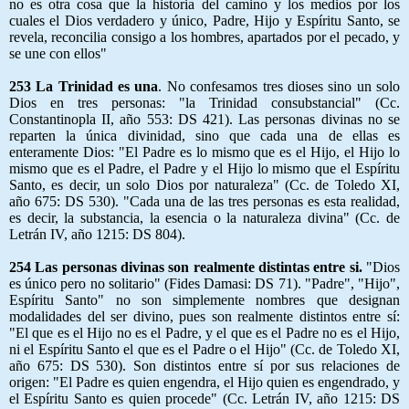
no es otra cosa que la historia del camino y los medios por los
cuales el Dios verdadero y único, Padre, Hijo y Espíritu Santo, se
revela, reconcilia consigo a los hombres, apartados por el pecado, y
se une con ellos"
253 La Trinidad es una
. No confesamos tres dioses sino un solo
Dios en tres personas: "la Trinidad consubstancial" (Cc.
Constantinopla II, año 553: DS 421). Las personas divinas no se
reparten la única divinidad, sino que cada una de ellas es
enteramente Dios: "El Padre es lo mismo que es el Hijo, el Hijo lo
mismo que es el Padre, el Padre y el Hijo lo mismo que el Espíritu
Santo, es decir, un solo Dios por naturaleza" (Cc. de Toledo XI,
año 675: DS 530). "Cada una de las tres personas es esta realidad,
es decir, la substancia, la esencia o la naturaleza divina" (Cc. de
Letrán IV, año 1215: DS 804).
254 Las personas divinas son realmente distintas entre si.
"Dios
es único pero no solitario" (Fides Damasi: DS 71). "Padre", "Hijo",
Espíritu Santo" no son simplemente nombres que designan
modalidades del ser divino, pues son realmente distintos entre sí:
"El que es el Hijo no es el Padre, y el que es el Padre no es el Hijo,
ni el Espíritu Santo el que es el Padre o el Hijo" (Cc. de Toledo XI,
año 675: DS 530). Son distintos entre sí por sus relaciones de
origen: "El Padre es quien engendra, el Hijo quien es engendrado, y
el Espíritu Santo es quien procede" (Cc. Letrán IV, año 1215: DS