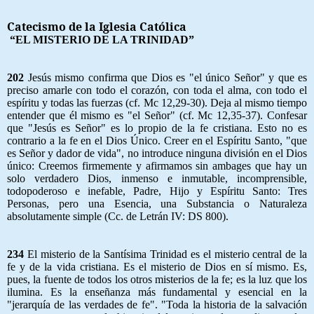
Catecismo de la Iglesia Católica
“EL MISTERIO DE LA TRINIDAD”
202
Jesús mismo confirma que Dios es "el único Señor" y que es
preciso amarle con todo el corazón, con toda el alma, con todo el
espíritu y todas las fuerzas (cf. Mc 12,29-30). Deja al mismo tiempo
entender que él mismo es "el Señor" (cf. Mc 12,35-37). Confesar
que "Jesús es Señor" es lo propio de la fe cristiana. Esto no es
contrario a la fe en el Dios Único. Creer en el Espíritu Santo, "que
es Señor y dador de vida", no introduce ninguna división en el Dios
único: Creemos firmemente y afirmamos sin ambages que hay un
solo verdadero Dios, inmenso e inmutable, incomprensible,
todopoderoso e inefable, Padre, Hijo y Espíritu Santo: Tres
Personas, pero una Esencia, una Substancia o Naturaleza
absolutamente simple (Cc. de Letrán IV: DS 800).
234
El misterio de la Santísima Trinidad es el misterio central de la
fe y de la vida cristiana. Es el misterio de Dios en sí mismo. Es,
pues, la fuente de todos los otros misterios de la fe; es la luz que los
ilumina. Es la enseñanza más fundamental y esencial en la
"jerarquía de las verdades de fe". "Toda la historia de la salvación