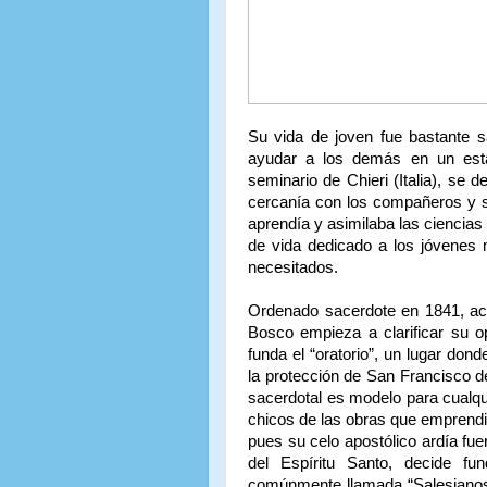
Su vida de joven fue bastante s
ayudar a los demás en un estad
seminario de Chieri (Italia), se d
cercanía con los compañeros y s
aprendía y asimilaba las ciencia
de vida dedicado a los jóvenes 
necesitados.
Ordenado sacerdote en 1841, a
Bosco empieza a clarificar su o
funda el “oratorio”, un lugar don
la protección de San Francisco de
sacerdotal es modelo para cualqui
chicos de las obras que emprendió
pues su celo apostólico ardía fue
del Espíritu Santo, decide f
comúnmente llamada “Salesianos