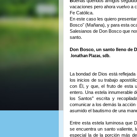
B
uenas queridos amigos seguidore
vacaciones pero ahora vuelvo a c
Fe Católica.
En este caso les quiero present
Bosco" (Mañana), y para esta ocas
Salesianos de Don Bosco que nos 
santo.
Don Bosco, un santo lleno de D
Jonathan Plazas, sdb.
La bondad de Dios está reflejada
los inicios de su trabajo apostó
con Él, y que, el fruto de esta 
entero. Una estela innumerable de
los Santos” escrita y recopil
comunicar a los demás la acción 
asumido el bautismo de una maner
Entre esta estela luminosa que D
se encuentra un santo valiente, 
especial la de la porción más de