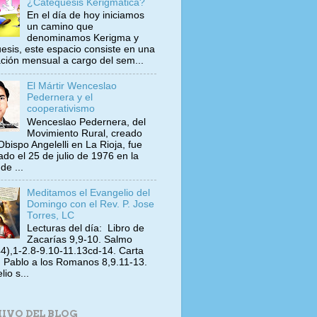
¿Catequesis Kerigmática?
En el día de hoy iniciamos
un camino que
denominamos Kerigma y
esis, este espacio consiste en una
ación mensual a cargo del sem...
El Mártir Wenceslao
Pedernera y el
cooperativismo
Wenceslao Pedernera, del
Movimiento Rural, creado
Obispo Angelelli en La Rioja, fue
ado el 25 de julio de 1976 en la
de ...
Meditamos el Evangelio del
Domingo con el Rev. P. Jose
Torres, LC
Lecturas del día: Libro de
Zacarías 9,9-10. Salmo
4),1-2.8-9.10-11.13cd-14. Carta
 Pablo a los Romanos 8,9.11-13.
io s...
IVO DEL BLOG