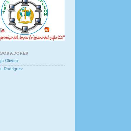
BORADORES
go Olivera
u Rodriguez