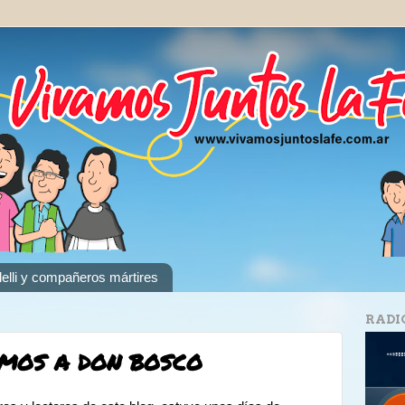
elli y compañeros mártires
RADI
AMOS A DON BOSCO