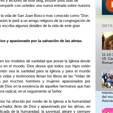
s y lectores de este blog, estuve unos días de
ompartir con ustedes una nueva entrada sobre nuestra
ar la vida de San Juan Bosco mas conocido como "Don
ión le pedí a un amigo religioso de la congregación de
escriba algunos detalles de la vida de este gran
ENTR
ios y apasionado por la salvación de las almas.
11.14-
19. Ca
 en los modelos de santidad que posee la Iglesia desde
Romano
lico en el mundo. Dios desea que todos sus hijos estén
unión sea la santidad para la Iglesia y para el mundo
 vidas y testimonios llenan los libros de las “Vidas de
ada por muchos hombres y mujeres apasionados por
de Dios en la existencia de aquellos hermanos que han
a radical, en el seguimiento al Señor.
interé
del mu
Asociac
ios ha ofrecido por medio de la Iglesia a la humanidad
luchador, lleno de Dios y apasionado por las almas, en
licada de la humanidad: la juventud; alegre y siempre