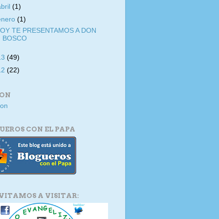
abril
(1)
enero
(1)
OY TE PRESENTAMOS A DON
BOSCO
13
(49)
12
(22)
ION
UEROS CON EL PAPA
NVITAMOS A VISITAR: