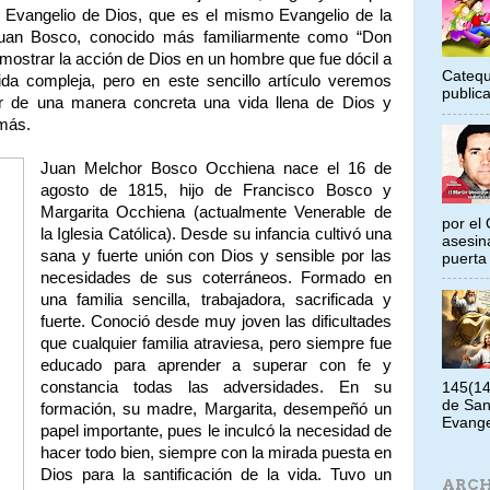
el Evangelio de Dios, que es el mismo Evangelio de la
Juan Bosco, conocido más familiarmente como “Don
ostrar la acción de Dios en un hombre que fue dócil a
Catequ
ida compleja, pero en este sencillo artículo veremos
public
r de una manera concreta una vida llena de Dios y
emás.
Juan Melchor Bosco Occhiena nace el 16 de
agosto de 1815, hijo de Francisco Bosco y
Margarita Occhiena (actualmente Venerable de
por el 
la Iglesia Católica). Desde su infancia cultivó una
asesin
sana y fuerte unión con Dios y sensible por las
puerta 
necesidades de sus coterráneos. Formado en
una familia sencilla, trabajadora, sacrificada y
fuerte. Conoció desde muy joven las dificultades
que cualquier familia atraviesa, pero siempre fue
educado para aprender a superar con fe y
constancia todas las adversidades. En su
145(14
de San
formación, su madre, Margarita, desempeñó un
Evangel
papel importante, pues le inculcó la necesidad de
hacer todo bien, siempre con la mirada puesta en
Dios para la santificación de la vida. Tuvo un
ARCH