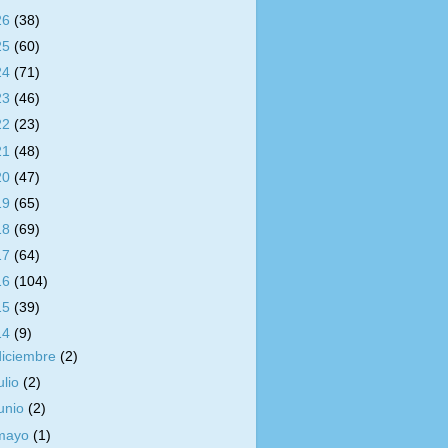
26
(38)
25
(60)
24
(71)
23
(46)
22
(23)
21
(48)
20
(47)
19
(65)
18
(69)
17
(64)
16
(104)
15
(39)
14
(9)
diciembre
(2)
ulio
(2)
junio
(2)
mayo
(1)