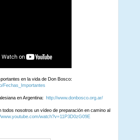
importantes en la vida de Don Bosco:
co/Fechas_Importantes
alesiana en Argentina:
http://www.donbosco.org.ar/
 todos nosotros un vídeo de preparación en camino al
://www.youtube.com/watch?v=11P3D0zG09E