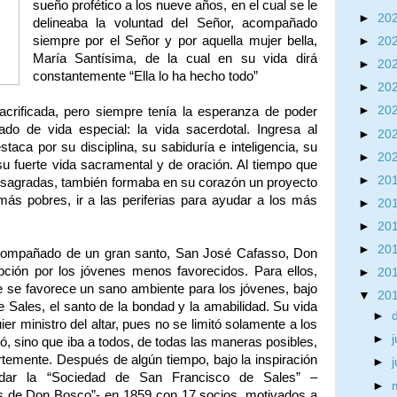
sueño profético a los nueve años, en el cual se le
►
20
delineaba la voluntad del Señor, acompañado
siempre por el Señor y por aquella mujer bella,
►
20
María Santísima, de la cual en su vida dirá
►
20
constantemente “Ella lo ha hecho todo”
►
20
►
20
acrificada, pero siempre tenía la esperanza de poder
o de vida especial: la vida sacerdotal. Ingresa al
►
20
estaca por su disciplina, su sabiduría e inteligencia, su
►
20
u fuerte vida sacramental y de oración. Al tiempo que
►
20
s sagradas, también formaba en su corazón un proyecto
más pobres, ir a las periferias para ayudar a los más
►
20
►
20
►
20
compañado de un gran santo, San José Cafasso, Don
pción por los jóvenes menos favorecidos. Para ellos,
►
20
de se favorece un sano ambiente para los jóvenes, bajo
▼
20
 Sales, el santo de la bondad y la amabilidad. Su vida
►
er ministro del altar, pues no se limitó solamente a los
►
j
, sino que iba a todos, de todas las maneras posibles,
rtemente. Después de algún tiempo, bajo la inspiración
►
undar la “Sociedad de San Francisco de Sales” –
►
 de Don Bosco”- en 1859 con 17 socios, motivados a