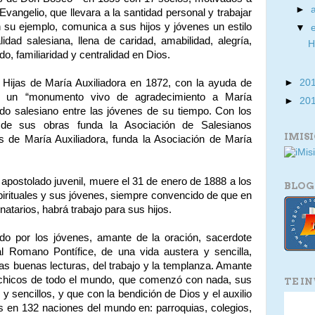
►
 Evangelio, que llevara a la santidad personal y trabajar
 su ejemplo, comunica a sus hijos y jóvenes un estilo
▼
alidad salesiana, llena de caridad, amabilidad, alegría,
H
do, familiaridad y centralidad en Dios.
s Hijas de María Auxiliadora en 1872, con la ayuda de
►
20
o un “monumento vivo de agradecimiento a María
►
20
ado salesiano entre las jóvenes de su tiempo. Con los
 de sus obras funda la Asociación de Salesianos
IMIS
 de María Auxiliadora, funda la Asociación de María
apostolado juvenil, muere el 31 de enero de 1888 a los
BLOG
pirituales y sus jóvenes, siempre convencido de que en
tarios, habrá trabajo para sus hijos.
do por los jóvenes, amante de la oración, sacerdote
l al Romano Pontífice, de una vida austera y sencilla,
as buenas lecturas, del trabajo y la templanza. Amante
s chicos de todo el mundo, que comenzó con nada, sus
TE I
y sencillos, y que con la bendición de Dios y el auxilio
s en 132 naciones del mundo en: parroquias, colegios,