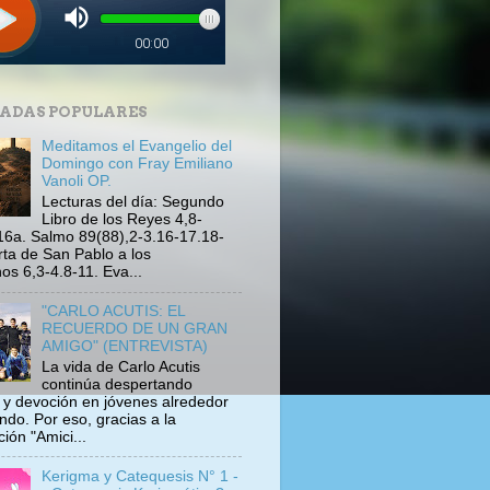
ADAS POPULARES
Meditamos el Evangelio del
Domingo con Fray Emiliano
Vanoli OP.
Lecturas del día: Segundo
Libro de los Reyes 4,8-
16a. Salmo 89(88),2-3.16-17.18-
rta de San Pablo a los
s 6,3-4.8-11. Eva...
"CARLO ACUTIS: EL
RECUERDO DE UN GRAN
AMIGO" (ENTREVISTA)
La vida de Carlo Acutis
continúa despertando
s y devoción en jóvenes alrededor
ndo. Por eso, gracias a la
ión "Amici...
Kerigma y Catequesis N° 1 -