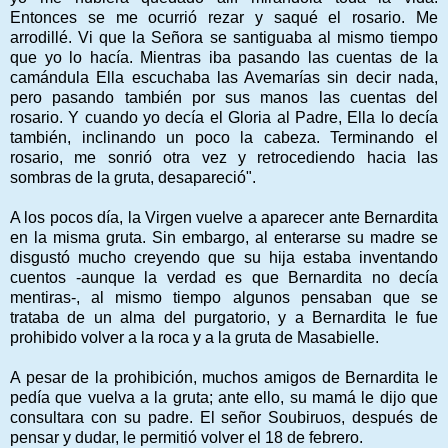
Entonces se me ocurrió rezar y saqué el rosario. Me
arrodillé. Vi que la Señora se santiguaba al mismo tiempo
que yo lo hacía. Mientras iba pasando las cuentas de la
camándula Ella escuchaba las Avemarías sin decir nada,
pero pasando también por sus manos las cuentas del
rosario. Y cuando yo decía el Gloria al Padre, Ella lo decía
también, inclinando un poco la cabeza. Terminando el
rosario, me sonrió otra vez y retrocediendo hacia las
sombras de la gruta, desapareció".
A los pocos día, la Virgen vuelve a aparecer ante Bernardita
en la misma gruta. Sin embargo, al enterarse su madre se
disgustó mucho creyendo que su hija estaba inventando
cuentos -aunque la verdad es que Bernardita no decía
mentiras-, al mismo tiempo algunos pensaban que se
trataba de un alma del purgatorio, y a Bernardita le fue
prohibido volver a la roca y a la gruta de Masabielle.
A pesar de la prohibición, muchos amigos de Bernardita le
pedía que vuelva a la gruta; ante ello, su mamá le dijo que
consultara con su padre. El señor Soubiruos, después de
pensar y dudar, le permitió volver el 18 de febrero.