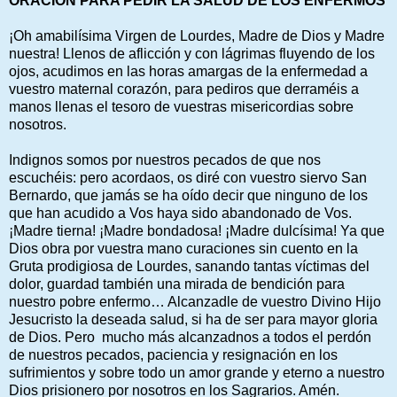
ORACIÓN PARA PEDIR LA SALUD DE LOS ENFERMOS
¡Oh amabilísima Virgen de Lourdes, Madre de Dios y Madre
nuestra! Llenos de aflicción y con lágrimas fluyendo de los
ojos, acudimos en las horas amargas de la enfermedad a
vuestro maternal corazón, para pediros que derraméis a
manos llenas el tesoro de vuestras misericordias sobre
nosotros.
Indignos somos por nuestros pecados de que nos
escuchéis: pero acordaos, os diré con vuestro siervo San
Bernardo, que jamás se ha oído decir que ninguno de los
que han acudido a Vos haya sido abandonado de Vos.
¡Madre tierna! ¡Madre bondadosa! ¡Madre dulcísima! Ya que
Dios obra por vuestra mano curaciones sin cuento en la
Gruta prodigiosa de Lourdes, sanando tantas víctimas del
dolor, guardad también una mirada de bendición para
nuestro pobre enfermo… Alcanzadle de vuestro Divino Hijo
Jesucristo la deseada salud, si ha de ser para mayor gloria
de Dios. Pero mucho más alcanzadnos a todos el perdón
de nuestros pecados, paciencia y resignación en los
sufrimientos y sobre todo un amor grande y eterno a nuestro
Dios prisionero por nosotros en los Sagrarios. Amén.