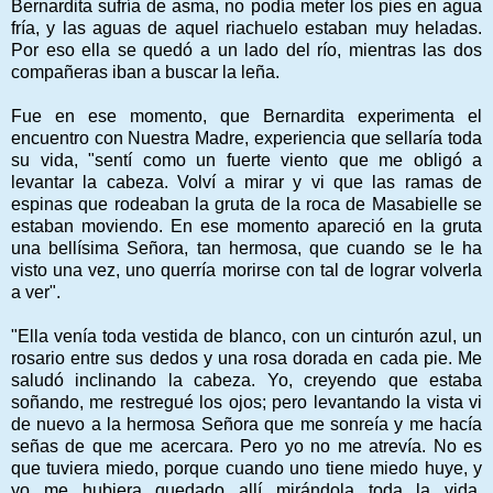
Bernardita sufría de asma, no podía meter los pies en agua
fría, y las aguas de aquel riachuelo estaban muy heladas.
Por eso ella se quedó a un lado del río, mientras las dos
compañeras iban a buscar la leña.
Fue en ese momento, que Bernardita experimenta el
encuentro con Nuestra Madre, experiencia que sellaría toda
su vida, "sentí como un fuerte viento que me obligó a
levantar la cabeza. Volví a mirar y vi que las ramas de
espinas que rodeaban la gruta de la roca de Masabielle se
estaban moviendo. En ese momento apareció en la gruta
una bellísima Señora, tan hermosa, que cuando se le ha
visto una vez, uno querría morirse con tal de lograr volverla
a ver".
"Ella venía toda vestida de blanco, con un cinturón azul, un
rosario entre sus dedos y una rosa dorada en cada pie. Me
saludó inclinando la cabeza. Yo, creyendo que estaba
soñando, me restregué los ojos; pero levantando la vista vi
de nuevo a la hermosa Señora que me sonreía y me hacía
señas de que me acercara. Pero yo no me atrevía. No es
que tuviera miedo, porque cuando uno tiene miedo huye, y
yo me hubiera quedado allí mirándola toda la vida.