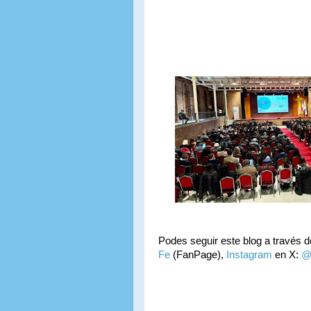
Podes seguir este blog a través 
Fe
(FanPage),
Instagram
en X:
@