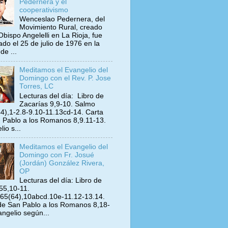
Pedernera y el
cooperativismo
Wenceslao Pedernera, del
Movimiento Rural, creado
Obispo Angelelli en La Rioja, fue
ado el 25 de julio de 1976 en la
de ...
Meditamos el Evangelio del
Domingo con el Rev. P. Jose
Torres, LC
Lecturas del día: Libro de
Zacarías 9,9-10. Salmo
4),1-2.8-9.10-11.13cd-14. Carta
 Pablo a los Romanos 8,9.11-13.
io s...
Meditamos el Evangelio del
Domingo con Fr. Josué
(Jordán) González Rivera,
OP
Lecturas del día: Libro de
 55,10-11.
65(64),10abcd.10e-11.12-13.14.
de San Pablo a los Romanos 8,18-
angelio según...