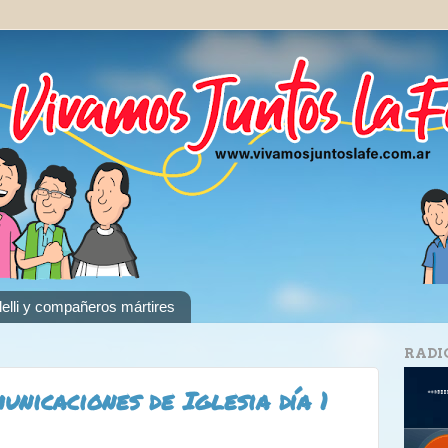
elli y compañeros mártires
RADI
nicaciones de Iglesia día 1