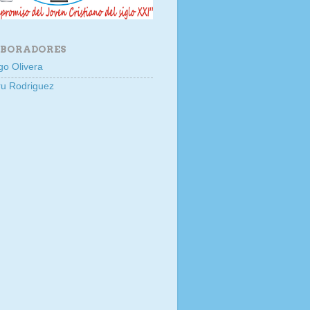
BORADORES
go Olivera
u Rodriguez