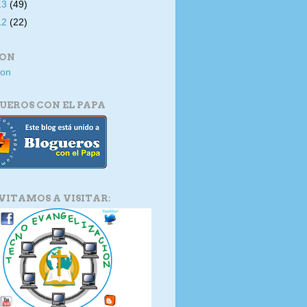
13
(49)
12
(22)
ION
UEROS CON EL PAPA
NVITAMOS A VISITAR: