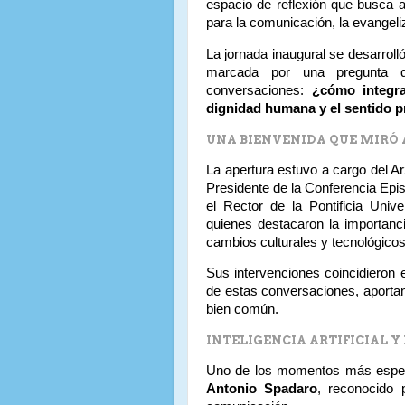
espacio de reflexión que busca abo
para la comunicación, la evangeliza
La jornada inaugural se desarrolló
marcada por una pregunta 
conversaciones:
¿cómo integra
dignidad humana y el sentido 
UNA BIENVENIDA QUE MIRÓ 
La apertura estuvo a cargo del A
Presidente de la Conferencia Epi
el Rector de la Pontificia Univ
quienes destacaron la importanc
cambios culturales y tecnológico
Sus intervenciones coincidieron e
de estas conversaciones, aporta
bien común.
INTELIGENCIA ARTIFICIAL Y
Uno de los momentos más esperad
Antonio Spadaro
, reconocido p