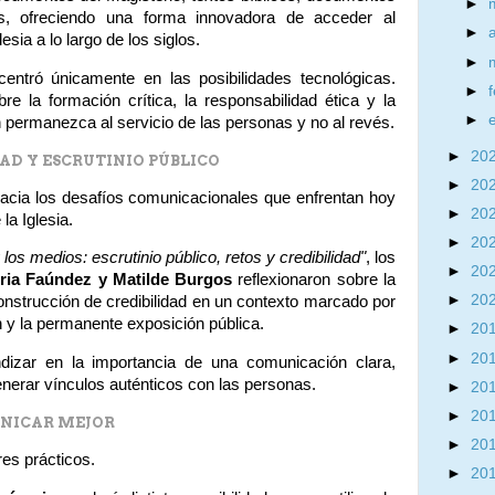
►
les, ofreciendo una forma innovadora de acceder al
►
sia a lo largo de los siglos.
►
entró únicamente en las posibilidades tecnológicas.
►
e la formación crítica, la responsabilidad ética y la
►
 permanezca al servicio de las personas y no al revés.
►
20
AD Y ESCRUTINIO PÚBLICO
►
20
 hacia los desafíos comunicacionales que enfrentan hoy
►
20
la Iglesia.
►
20
los medios: escrutinio público, retos y credibilidad"
, los
►
20
oria Faúndez y Matilde Burgos
reflexionaron sobre la
►
20
construcción de credibilidad en un contexto marcado por
n y la permanente exposición pública.
►
20
►
20
ndizar en la importancia de una comunicación clara,
nerar vínculos auténticos con las personas.
►
20
►
20
NICAR MEJOR
►
20
res prácticos.
►
20