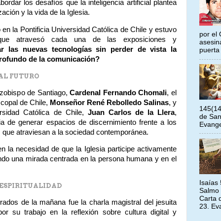
rdar los desafíos que la inteligencia artificial plantea
ción y la vida de la Iglesia.
 en la Pontificia Universidad Católica de Chile y estuvo
por el 
que atravesó cada una de las exposiciones y
asesin
r las nuevas tecnologías sin perder de vista la
puerta 
profundo de la comunicación?
AL FUTURO
rzobispo de Santiago,
Cardenal Fernando Chomali
, el
scopal de Chile,
Monseñor René Rebolledo Salinas
, y
145(14
ersidad Católica de Chile,
Juan Carlos de la Llera
,
de San
ia de generar espacios de discernimiento frente a los
Evangel
s que atraviesan a la sociedad contemporánea.
n la necesidad de que la Iglesia participe activamente
ndo una mirada centrada en la persona humana y en el
Isaías
 ESPIRITUALIDAD
Salmo 
Carta 
os de la mañana fue la charla magistral del jesuita
23. Ev
or su trabajo en la reflexión sobre cultura digital y