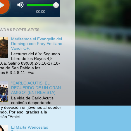
ADAS POPULARES
Meditamos el Evangelio del
Domingo con Fray Emiliano
Vanoli OP.
Lecturas del día: Segundo
Libro de los Reyes 4,8-
16a. Salmo 89(88),2-3.16-17.18-
rta de San Pablo a los
s 6,3-4.8-11. Eva...
"CARLO ACUTIS: EL
RECUERDO DE UN GRAN
AMIGO" (ENTREVISTA)
La vida de Carlo Acutis
continúa despertando
s y devoción en jóvenes alrededor
ndo. Por eso, gracias a la
ión "Amici...
El Mártir Wenceslao