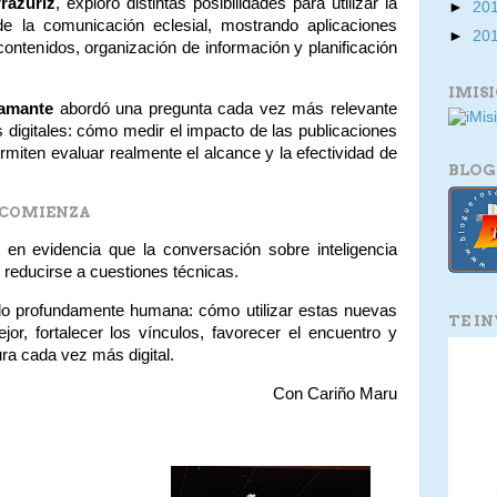
rázuriz
, exploró distintas posibilidades para utilizar la
►
20
io de la comunicación eclesial, mostrando aplicaciones
►
20
ontenidos, organización de información y planificación
IMIS
tamante
abordó una pregunta cada vez más relevante
 digitales: cómo medir el impacto de las publicaciones
miten evaluar realmente el alcance y la efectividad de
BLOG
 COMIENZA
ó en evidencia que la conversación sobre inteligencia
e reducirse a cuestiones técnicas.
do profundamente humana: cómo utilizar estas nuevas
TE I
or, fortalecer los vínculos, favorecer el encuentro y
ura cada vez más digital.
Con Cariño Maru