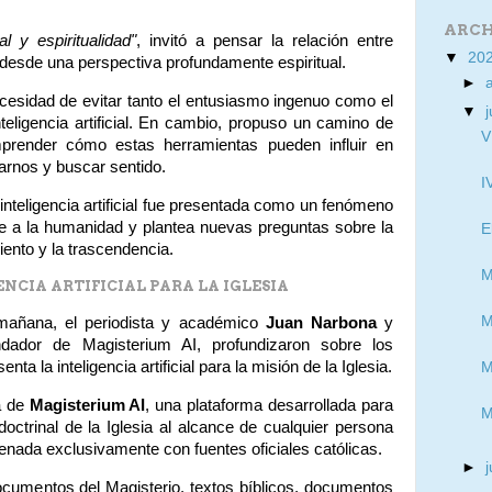
ARCH
ial y espiritualidad"
, invitó a pensar la relación entre
▼
20
desde una perspectiva profundamente espiritual.
►
ecesidad de evitar tanto el entusiasmo ingenuo como el
▼
j
teligencia artificial. En cambio, propuso un camino de
V
prender cómo estas herramientas pueden influir en
arnos y buscar sentido.
I
inteligencia artificial fue presentada como un fenómeno
nte a la humanidad y plantea nuevas preguntas sobre la
E
miento y la trascendencia.
M
ENCIA ARTIFICIAL PARA LA IGLESIA
M
 mañana, el periodista y académico
Juan Narbona
y
ndador de Magisterium AI, profundizaron sobre los
ta la inteligencia artificial para la misión de la Iglesia.
M
a de
Magisterium AI
, una plataforma desarrollada para
M
 doctrinal de la Iglesia al alcance de cualquier persona
ntrenada exclusivamente con fuentes oficiales católicas.
►
ocumentos del Magisterio, textos bíblicos, documentos