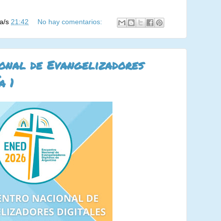
la/s
21:42
No hay comentarios:
onal de Evangelizadores
a 1