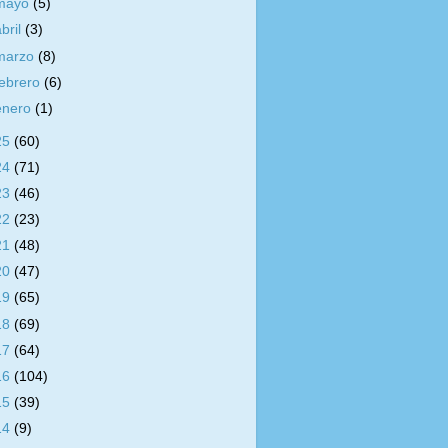
mayo
(5)
abril
(3)
marzo
(8)
febrero
(6)
enero
(1)
25
(60)
24
(71)
23
(46)
22
(23)
21
(48)
20
(47)
19
(65)
18
(69)
17
(64)
16
(104)
15
(39)
14
(9)