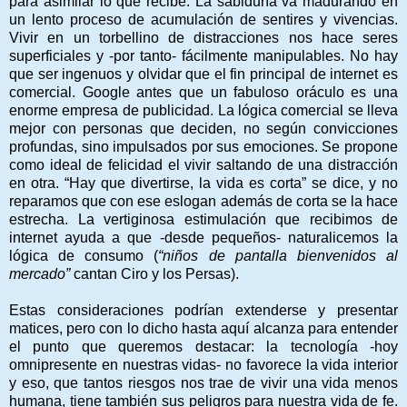
para asimilar lo que recibe. La sabiduría va madurando en
un lento proceso de acumulación de sentires y vivencias.
Vivir en un torbellino de distracciones nos hace seres
superficiales y -por tanto- fácilmente manipulables. No hay
que ser ingenuos y olvidar que el fin principal de internet es
comercial. Google antes que un fabuloso oráculo es una
enorme empresa de publicidad. La lógica comercial se lleva
mejor con personas que deciden, no según convicciones
profundas, sino impulsados por sus emociones. Se propone
como ideal de felicidad el vivir saltando de una distracción
en otra. “Hay que divertirse, la vida es corta” se dice, y no
reparamos que con ese eslogan además de corta se la hace
estrecha. La vertiginosa estimulación que recibimos de
internet ayuda a que -desde pequeños- naturalicemos la
lógica de consumo (
“niños de pantalla bienvenidos al
mercado”
cantan Ciro y los Persas).
Estas consideraciones podrían extenderse y presentar
matices, pero con lo dicho hasta aquí alcanza para entender
el punto que queremos destacar: la tecnología -hoy
omnipresente en nuestras vidas- no favorece la vida interior
y eso, que tantos riesgos nos trae de vivir una vida menos
humana, tiene también sus peligros para nuestra vida de fe.