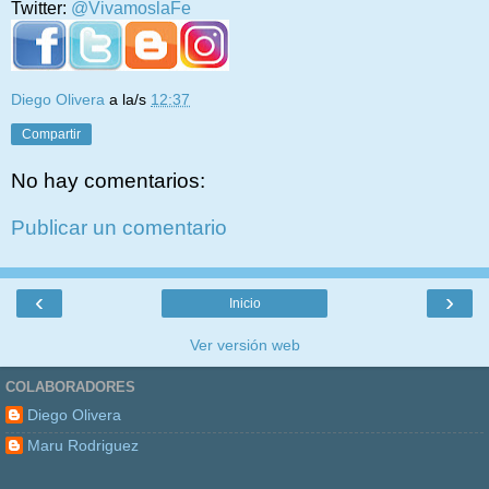
Twitter:
@VivamoslaFe
Diego Olivera
a la/s
12:37
Compartir
No hay comentarios:
Publicar un comentario
‹
›
Inicio
Ver versión web
COLABORADORES
Diego Olivera
Maru Rodriguez