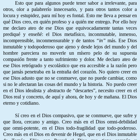
Esto que para algunos puede tener sabor a irrelevante, para
otros, olor a palabrerío innecesario, y para otros tantos color a
locura y estupidez, para mí hoy es fontal. Esto me lleva a pensar en
qué Dios creo, en quién profeso y a quién me entrego. Por ello hoy
me declaro ateo de ese Dios que equivocadamente tantas veces
prediqué y enseñé: el Dios metafísico, inconmutable, inmenso,
incomprensible, inconmensurable y de tantos
“in”
más. Ese Dios
inmutable y todopoderoso que ajeno y desde lejos del mundo y del
hombre pareciera no moverle un mísero pelo de su supuesta
compasión frente a tanto sufrimiento y dolor. Me declaro ateo de
ese Dios retrógrado y escolástico que era accesible a la razón pero
que jamás penetraba en la entraña del corazón. No quiero creer en
ese Dios adusto que no se conmueve, que no puede cambiar, como
si no le afectaran las cosas del mundo y la historia. No puedo creer
en el Dios idealista y abstracto de “descartes”, necesito creer en el
Dios real y concreto, de aquí y ahora, de hoy y de mañana. El Dios
eterno y cotidiano.
Sí creo en el Dios compasivo, que se conmueve, que sufre y
que llora, cercano y amigo. Creo más en el Dios omni-debilidad
que omni-potente, en el Dios todo-fragilidad que todo-poderoso.
Creo más en el Dios en devenir de Hegel, que en el Dios inmutable