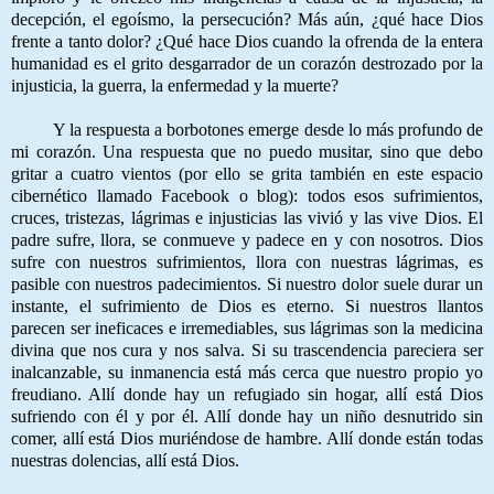
decepción, el egoísmo, la persecución? Más aún, ¿qué hace Dios
frente a tanto dolor? ¿Qué hace Dios cuando la ofrenda de la entera
humanidad es el grito desgarrador de un corazón destrozado por la
injusticia, la guerra, la enfermedad y la muerte?
Y la respuesta a borbotones emerge desde lo más profundo de
mi corazón. Una respuesta que no puedo musitar, sino que debo
gritar a cuatro vientos (por ello se grita también en este espacio
cibernético llamado Facebook o blog): todos esos sufrimientos,
cruces, tristezas, lágrimas e injusticias las vivió y las vive Dios. El
padre sufre, llora, se conmueve y padece en y con nosotros. Dios
sufre con nuestros sufrimientos, llora con nuestras lágrimas, es
pasible con nuestros padecimientos. Si nuestro dolor suele durar un
instante, el sufrimiento de Dios es eterno. Si nuestros llantos
parecen ser ineficaces e irremediables, sus lágrimas son la medicina
divina que nos cura y nos salva. Si su trascendencia pareciera ser
inalcanzable, su inmanencia está más cerca que nuestro propio yo
freudiano. Allí donde hay un refugiado sin hogar, allí está Dios
sufriendo con él y por él. Allí donde hay un niño desnutrido sin
comer, allí está Dios muriéndose de hambre. Allí donde están todas
nuestras dolencias, allí está Dios.