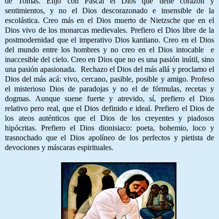
de Tomás. Elijo con Pascal el Dios que tiene corazón y
sentimientos, y no el Dios descorazonado e insensible de la
escolástica. Creo más en el Dios muerto de Nietzsche que en el
Dios vivo de los monarcas medievales. Prefiero el Dios libre de la
postmodernidad que el imperativo Dios kantiano. Creo en el Dios
del mundo entre los hombres y no creo en el Dios intocable e
inaccesible del cielo. Creo en Dios que no es una pasión inútil, sino
una pasión apasionada. Rechazo el Dios del más allá y proclamo el
Dios del más acá: vivo, cercano, pasible, posible y amigo. Profeso
el misterioso Dios de paradojas y no el de fórmulas, recetas y
dogmas. Aunque suene fuerte y atrevido, sí, prefiero el Dios
relativo pero real, que el Dios definido e ideal. Prefiero el Dios de
los ateos auténticos que el Dios de los creyentes y piadosos
hipócritas. Prefiero el Dios dionisiaco: poeta, b
ohemio, loco y
trasnochado que el Dios apolíneo de los perfectos y pietista de
devociones y máscaras espirituales.