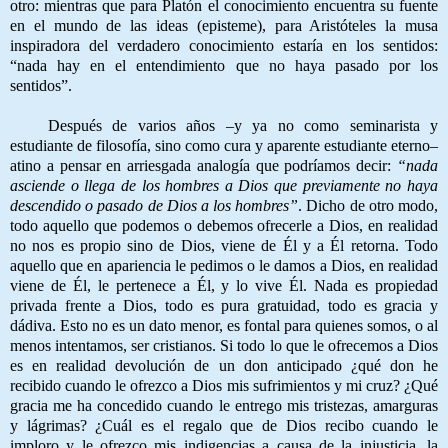
otro: mientras que para Platón el conocimiento encuentra su fuente
en el mundo de las ideas (episteme), para Aristóteles la musa
inspiradora del verdadero conocimiento estaría en los sentidos:
“nada hay en el entendimiento que no haya pasado por los
sentidos”.
Después de varios años –y ya no como seminarista y
estudiante de filosofía, sino como cura y aparente estudiante eterno–
atino a pensar en arriesgada analogía que podríamos decir:
“nada
asciende o llega de los hombres a Dios que previamente no haya
descendido o pasado de Dios a los hombres”
. Dicho de otro modo,
todo aquello que podemos o debemos ofrecerle a Dios, en realidad
no nos es propio sino de Dios, viene de Él y a Él retorna. Todo
aquello que en apariencia le pedimos o le damos a Dios, en realidad
viene de Él, le pertenece a Él, y lo vive Él. Nada es propiedad
privada frente a Dios, todo es pura gratuidad, todo es gracia y
dádiva. Esto no es un dato menor, es fontal para quienes somos, o al
menos intentamos, ser cristianos. Si todo lo que le ofrecemos a Dios
es en realidad devolución de un don anticipado ¿qué don he
recibido cuando le ofrezco a Dios mis sufrimientos y mi cruz? ¿Qué
gracia me ha concedido cuando le entrego mis tristezas, amarguras
y lágrimas? ¿Cuál es el regalo que de Dios recibo cuando le
imploro y le ofrezco mis indigencias a causa de la injusticia, la