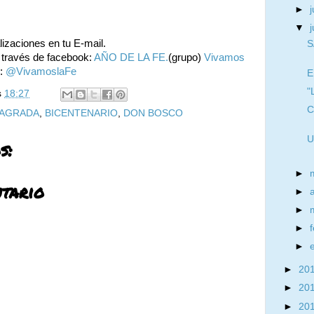
►
j
▼
alizaciones en tu E-mail.
S
 través de facebook:
AÑO DE LA FE.
(grupo)
Vivamos
r:
@VivamoslaFe
E
"
s
18:27
C
SAGRADA
,
BICENTENARIO
,
DON BOSCO
U
s:
►
tario
►
►
►
►
►
20
►
20
►
20