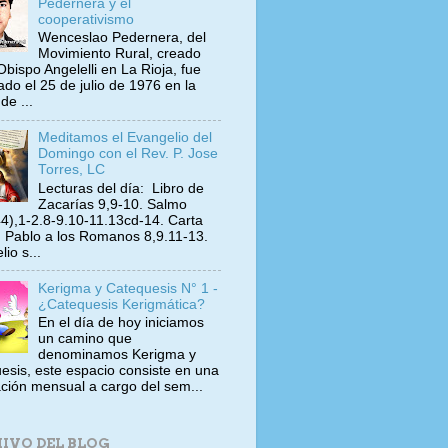
Pedernera y el
cooperativismo
Wenceslao Pedernera, del
Movimiento Rural, creado
Obispo Angelelli en La Rioja, fue
ado el 25 de julio de 1976 en la
de ...
Meditamos el Evangelio del
Domingo con el Rev. P. Jose
Torres, LC
Lecturas del día: Libro de
Zacarías 9,9-10. Salmo
4),1-2.8-9.10-11.13cd-14. Carta
 Pablo a los Romanos 8,9.11-13.
io s...
Kerigma y Catequesis N° 1 -
¿Catequesis Kerigmática?
En el día de hoy iniciamos
un camino que
denominamos Kerigma y
esis, este espacio consiste en una
ación mensual a cargo del sem...
IVO DEL BLOG