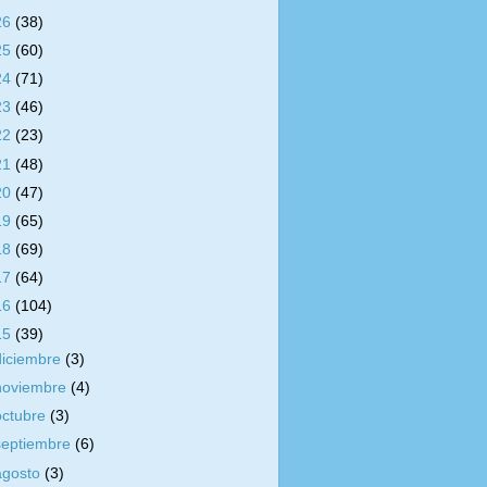
26
(38)
25
(60)
24
(71)
23
(46)
22
(23)
21
(48)
20
(47)
19
(65)
18
(69)
17
(64)
16
(104)
15
(39)
diciembre
(3)
noviembre
(4)
octubre
(3)
septiembre
(6)
agosto
(3)