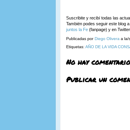
Suscribite y recibí todas las actu
También podes seguir este blog a
juntos la Fe
(fanpage) y en Twitte
Publicadas por
Diego Olivera
a la/
Etiquetas:
AÑO DE LA VIDA CON
No hay comentario
Publicar un comen