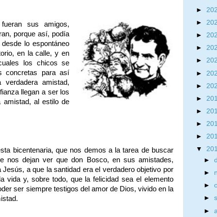
►
20
►
20
fueran sus amigos,
ran, porque así, podía
►
20
a desde lo espontáneo
►
20
orio, en la calle, y en
►
20
cuales los chicos se
s concretas para así
►
20
a verdadera amistad,
►
20
fianza llegan a ser los
►
20
amistad, al estilo de
►
20
►
20
►
20
▼
20
esta bicentenaria, que nos demos a la tarea de buscar
que nos dejan ver que don Bosco, en sus amistades,
►
 Jesús, a que la santidad era el verdadero objetivo por
►
 la vida y, sobre todo, que la felicidad sea el elemento
►
er ser siempre testigos del amor de Dios, vivido en la
►
istad.
►