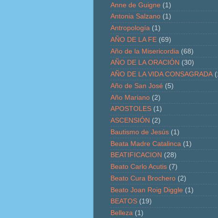
Anne de Guigne
(1)
Antonia Salzano
(1)
Antropología
(1)
AÑO DE LA FE
(69)
Año de la Misericordia
(68)
AÑO DE LA ORACIÓN
(30)
AÑO DE LA VIDA CONSAGRADA
(
Año de San José
(5)
Año Mariano
(2)
APOSTOLES
(1)
ASCENSIÓN
(2)
Bautismo de Jesús
(1)
Beata Madre Catalinca
(1)
BEATIFICACION
(28)
Beato Carlo Acutis
(7)
Beato Cura Brochero
(2)
Beato Joan Roig Diggle
(1)
BEATOS
(19)
Belleza
(1)