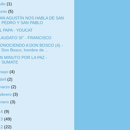
ulio
(1)
junio
(5)
AN AGUSTÍN NOS HABLA DE SAN
PEDRO Y SAN PABLO
L PAPA - YOUCAT
LAUDATO SI" - FRANCISCO
ONOCIENDO A DON BOSCO (4) -
Don Bosco, hombre de ...
N MINUTO POR LA PAZ -
SUMATE
mayo
(4)
abril
(2)
marzo
(2)
febrero
(3)
enero
(3)
14
(9)
13
(49)
12
(22)