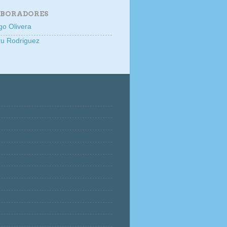
BORADORES
go Olivera
u Rodriguez