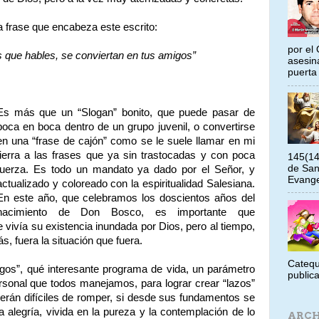
a frase que encabeza este escrito:
por el 
s que hables, se conviertan en tus amigos”
asesin
puerta 
Es más que un “Slogan” bonito, que puede pasar de
boca en boca dentro de un grupo juvenil, o convertirse
en una “frase de cajón” como se le suele llamar en mi
tierra a las frases que ya sin trastocadas y con poca
145(14
de San
fuerza. Es todo un mandato ya dado por el Señor, y
Evangel
actualizado y coloreado con la espiritualidad Salesiana.
En este año, que celebramos los doscientos años del
nacimiento de Don Bosco, es importante que
ivía su existencia inundada por Dios, pero al tiempo,
, fuera la situación que fuera.
Catequ
gos”, qué interesante programa de vida, un parámetro
public
ersonal que todos manejamos, para lograr crear “lazos”
erán difíciles de romper, si desde sus fundamentos se
la alegría, vivida en la pureza y la contemplación de lo
ARCH