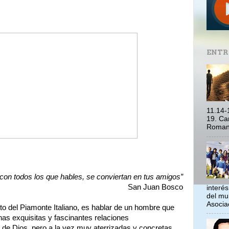
ENTR
11.14-
19. Ca
Romano
con todos los que hables, se conviertan en tus amigos”
San Juan Bosco
interé
del mu
Asociac
to del Piamonte Italiano, es hablar de un hombre que
nas exquisitas y fascinantes relaciones
s de Dios, pero a la vez muy aterrizadas y concretas.