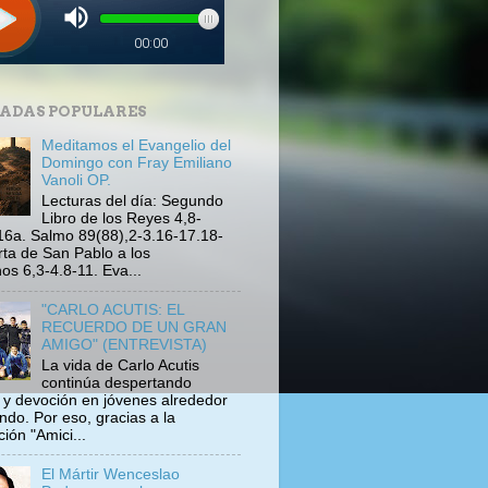
ADAS POPULARES
Meditamos el Evangelio del
Domingo con Fray Emiliano
Vanoli OP.
Lecturas del día: Segundo
Libro de los Reyes 4,8-
16a. Salmo 89(88),2-3.16-17.18-
rta de San Pablo a los
s 6,3-4.8-11. Eva...
"CARLO ACUTIS: EL
RECUERDO DE UN GRAN
AMIGO" (ENTREVISTA)
La vida de Carlo Acutis
continúa despertando
s y devoción en jóvenes alrededor
ndo. Por eso, gracias a la
ión "Amici...
El Mártir Wenceslao