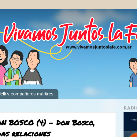
elli y compañeros mártires
RADI
 BOSCO (4) - Don Bosco,
as relaciones