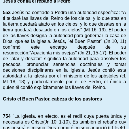
Jesús confia el rebaño a Pedro
553
Jesús ha confiado a Pedro una autoridad específica: "A
ti te daré las llaves del Reino de los cielos; y lo que ates en
la tierra quedará atado en los cielos, y lo que desates en la
tierra quedará desatado en los cielos" (Mt 16, 19). El poder
de las llaves designa la autoridad para gobernar la casa de
Dios, que es la Iglesia. Jesús, "el Buen Pastor" (Jn 10, 11)
confirmó este encargo después de su
resurrección:"Apacienta mis ovejas" (Jn 21, 15-17). El poder
de "atar y desatar" significa la autoridad para absolver los
pecados, pronunciar sentencias doctrinales y tomar
decisiones disciplinares en la Iglesia. Jesús confió esta
autoridad a la Iglesia por el ministerio de los apóstoles (cf.
Mt 18, 18) y particularmente por el de Pedro, el único a
quien él confió explícitamente las llaves del Reino.
Cristo el Buen Pastor, cabeza de los pastores
754
"La Iglesia, en efecto, es el redil cuya puerta única y
necesaria es Cristo(Jn 10, 1-10). Es también el rebaño cuy
pastor será el mismo Dios, como él mismo anunció (cf. Is 40,