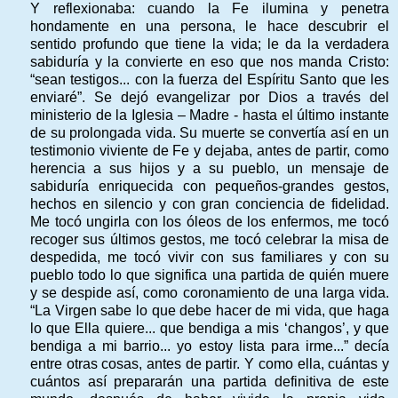
Y reflexionaba: cuando la Fe ilumina y penetra
hondamente en una persona, le hace descubrir el
sentido profundo que tiene la vida; le da la verdadera
sabiduría y la convierte en eso que nos manda Cristo:
“sean testigos... con la fuerza del Espíritu Santo que les
enviaré”. Se dejó evangelizar por Dios a través del
ministerio de la Iglesia – Madre - hasta el último instante
de su prolongada vida. Su muerte se convertía así en un
testimonio viviente de Fe y dejaba, antes de partir, como
herencia a sus hijos y a su pueblo, un mensaje de
sabiduría enriquecida con pequeños-grandes gestos,
hechos en silencio y con gran conciencia de fidelidad.
Me tocó ungirla con los óleos de los enfermos, me tocó
recoger sus últimos gestos, me tocó celebrar la misa de
despedida, me tocó vivir con sus familiares y con su
pueblo todo lo que significa una partida de quién muere
y se despide así, como coronamiento de una larga vida.
“La Virgen sabe lo que debe hacer de mi vida, que haga
lo que Ella quiere... que bendiga a mis ‘changos’, y que
bendiga a mi barrio... yo estoy lista para irme...” decía
entre otras cosas, antes de partir. Y como ella, cuántas y
cuántos así prepararán una partida definitiva de este