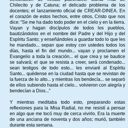
Chilecito y de Catuna; el delicado problema de los
docentes; el lanzamiento oficial de CREAR-DINEA. En
el corazón de estos hechos, entre otros, Cristo que nos
dice: “Se me ha dado todo poder en el cielo y en la tierra.
Vayan y hagan discípulos de todos los pueblos,
bautizándolos en el nombre del Padre y del Hijo y del
Espíritu Santo; y enseñándoles a guardar todo lo que les
he mandado... sepan que estoy con ustedes todos los
días, hasta el fin del mundo... vayan y proclamen el
Evangelio a toda la creación... el que crea y se bautice
se salvará; el que se resista a creer, será condenado...
sean testigos de todo esto... les enviaré al Espíritu
Santo... quédense en la ciudad hasta que se revistan de
la fuerza de lo alto... y mientras los bendecía... se separó
de ellos subiendo hasta el cielo... volvieron con alegría y
bendecían a Dios...”
Y mientras meditaba todo esto, preparando estas
reflexiones para la Misa Radial, no me resistí a pensar
en algo que me tocó muy de cerca vivirlo. Era la muerte
de una anciana de noventa y dos años; murió, también
durante esta semana.