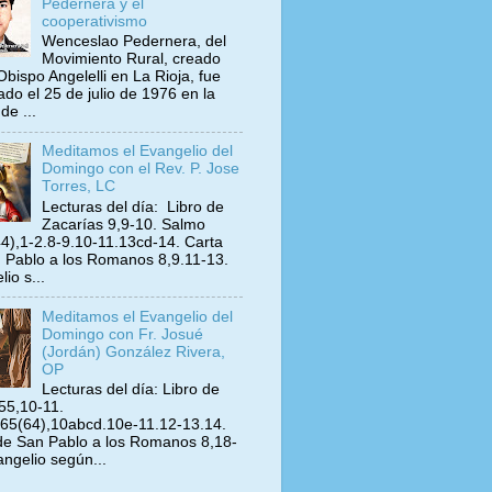
Pedernera y el
cooperativismo
Wenceslao Pedernera, del
Movimiento Rural, creado
Obispo Angelelli en La Rioja, fue
ado el 25 de julio de 1976 en la
de ...
Meditamos el Evangelio del
Domingo con el Rev. P. Jose
Torres, LC
Lecturas del día: Libro de
Zacarías 9,9-10. Salmo
4),1-2.8-9.10-11.13cd-14. Carta
 Pablo a los Romanos 8,9.11-13.
io s...
Meditamos el Evangelio del
Domingo con Fr. Josué
(Jordán) González Rivera,
OP
Lecturas del día: Libro de
 55,10-11.
65(64),10abcd.10e-11.12-13.14.
de San Pablo a los Romanos 8,18-
angelio según...