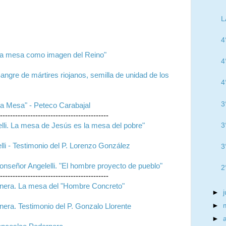
L
4
La mesa como imagen del Reino"
4
angre de mártires riojanos, semilla de unidad de los
4
3
La Mesa" - Peteco Carabajal
-------------------------------------------
3
lli. La mesa de Jesús es la mesa del pobre"
li - Testimonio del P. Lorenzo González
3
señor Angelelli. "El hombre proyecto de pueblo"
2
-------------------------------------------
era. La mesa del "Hombre Concreto"
►
►
ra. Testimonio del P. Gonzalo Llorente
►