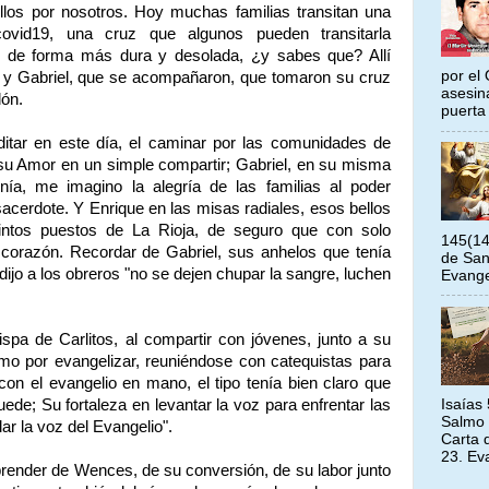
ellos por nosotros. Hoy muchas familias transitan una
covid19, una cruz que algunos pueden transitarla
s de forma más dura y desolada, ¿y sabes que? Allí
por el 
 y Gabriel, que se acompañaron, que tomaron su cruz
asesin
dón.
puerta 
itar en este día, el caminar por las comunidades de
 su Amor en un simple compartir; Gabriel, en su misma
nía, me imagino la alegría de las familias al poder
cerdote. Y Enrique en las misas radiales, esos bellos
intos puestos de La Rioja, de seguro que con solo
145(14
l corazón. Recordar de Gabriel, sus anhelos que tenía
de San
 dijo a los obreros "no se dejen chupar la sangre, luchen
Evangel
spa de Carlitos, al compartir con jóvenes, junto a su
smo por evangelizar, reuniéndose con catequistas para
 con el evangelio en mano, el tipo tenía bien claro que
de; Su fortaleza en levantar la voz para enfrentar las
Isaías
Salmo 
lar la voz del Evangelio".
Carta 
23. Ev
ender de Wences, de su conversión, de su labor junto