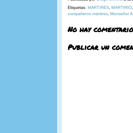
Etiquetas:
MARTIRES
,
MARTIRIO
compañeros mártires
,
Monseñor An
No hay comentario
Publicar un comen