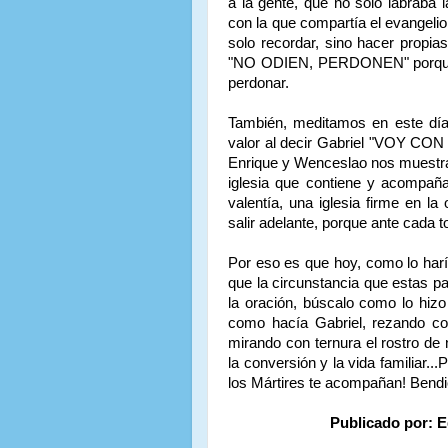
a la gente, que no solo labraba 
con la que compartía el evangelio
solo recordar, sino hacer propi
"NO ODIEN, PERDONEN" porque es
perdonar.
También, meditamos en este día
valor al decir Gabriel "VOY CON 
Enrique y Wenceslao nos muestran
iglesia que contiene y acompaña
valentía, una iglesia firme en la
salir adelante, porque ante cada t
Por eso es que hoy, como lo harí
que la circunstancia que estas p
la oración, búscalo como lo hizo
como hacía Gabriel, rezando co
mirando con ternura el rostro d
la conversión y la vida familiar...
los Mártires te acompañan! Bendi
Publicado por: E