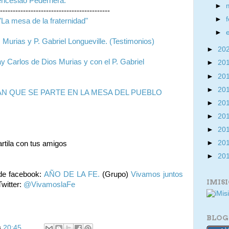
ceslao Pedernera.
►
-------------------------------------------
►
"La mesa de la fraternidad"
►
 Murias y P. Gabriel Longueville. (Testimonios)
►
20
 Carlos de Dios Murias y con el P. Gabriel
►
20
►
20
►
20
PAN QUE SE PARTE EN LA MESA DEL PUEBLO
►
20
►
20
►
20
►
20
rtila con tus amigos
►
20
de facebook:
AÑO DE LA FE.
(Grupo)
Vivamos juntos
IMIS
witter:
@VivamoslaFe
BLOG
s
20:45