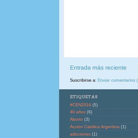
Entrada más reciente
Suscribirse a:
Enviar comentarios 
ETIQUETAS
#CEN2016
(5)
40 años
(6)
Aborto
(3)
Acción Católica Argentina
(1)
adicciones
(1)