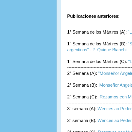
Publicaciones anteriores:
1° Semana de los Mártires (A):
"
1° Semana de los Mártires (B):
"S
argentinos" - P. Quique Bianchi
1° Semana de los Mártires (C):
"
--------------------------------------------
2° Semana (A):
"Monseñor Angele
2° Semana (B):
Monseñor Angelel
2° Semana (C):
Rezamos con Mon
--------------------------------------------
3° semana (A):
Wenceslao Pedern
3° semana (B):
Wenceslao Pederne