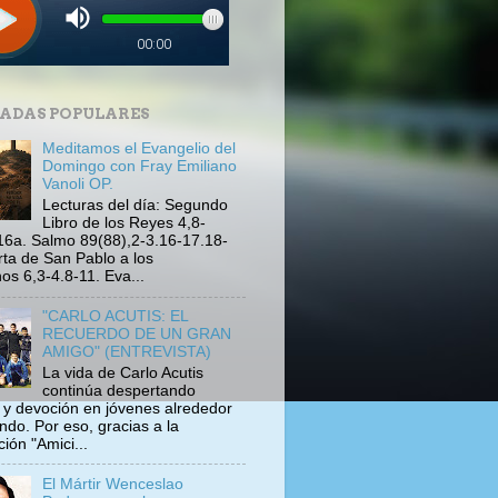
ADAS POPULARES
Meditamos el Evangelio del
Domingo con Fray Emiliano
Vanoli OP.
Lecturas del día: Segundo
Libro de los Reyes 4,8-
16a. Salmo 89(88),2-3.16-17.18-
rta de San Pablo a los
s 6,3-4.8-11. Eva...
"CARLO ACUTIS: EL
RECUERDO DE UN GRAN
AMIGO" (ENTREVISTA)
La vida de Carlo Acutis
continúa despertando
s y devoción en jóvenes alrededor
ndo. Por eso, gracias a la
ión "Amici...
El Mártir Wenceslao