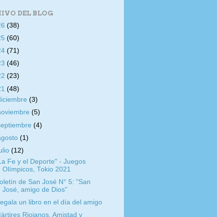
IVO DEL BLOG
26
(38)
25
(60)
24
(71)
23
(46)
22
(23)
21
(48)
diciembre
(3)
noviembre
(5)
septiembre
(4)
agosto
(1)
ulio
(12)
La Fe y el Deporte" - Juegos
Olímpicos, Tokio 2021
oletín de San José N° 5: "San
José, amigo de Dios"
egala un libro en el día del amigo
ártires Riojanos, Amistad y