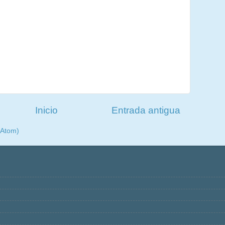
Inicio
Entrada antigua
(Atom)