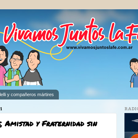
elli y compañeros mártires
1
RADI
 Amistad y Fraternidad sin