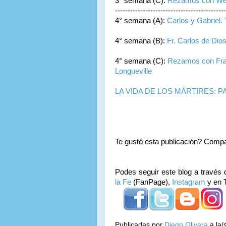
3° semana (C):
Rezamos con Wen
--------------------------------------------
4° semana (A):
Carlos y Gabriel. 
4° semana (B):
Fr. Carlos de Dios
4° semana (C):
Rezamos con Fray
Longueville
LA VIDA DE LOS MÁRTIRES: 
Te gustó esta publicación? Compa
Podes seguir este blog a través 
la Fe
(FanPage),
Instagram
y en T
Publicadas por
Diego Olivera
a la/