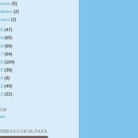
marzo
(5)
febrero
(2)
enero
(2)
20
(47)
19
(65)
18
(69)
17
(64)
16
(104)
15
(39)
14
(9)
13
(49)
12
(22)
ION
UEROS CON EL PAPA