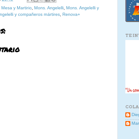
,
Mesa y Martirio
,
Mons. Angelelli
,
Mons. Angelelli y
gelelli y compañeros mártires
,
Renova+
s:
TE I
tario
COLA
Die
Mar