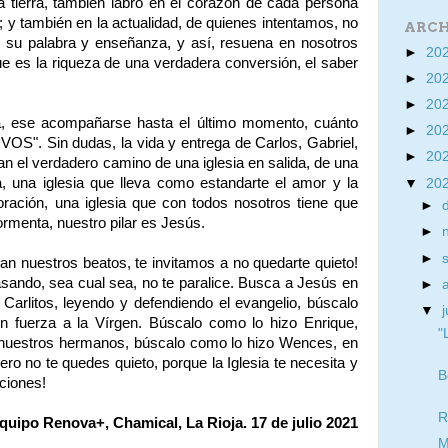
la tierra, también labró en el corazón de cada persona
; y también en la actualidad, de quienes intentamos, no
ARCH
as su palabra y enseñanza, y así, resuena en nosotros
►
20
 la riqueza de una verdadera conversión, el saber
►
20
►
20
, ese acompañarse hasta el último momento, cuánto
►
20
VOS". Sin dudas, la vida y entrega de Carlos, Gabriel,
►
20
 el verdadero camino de una iglesia en salida, de una
, una iglesia que lleva como estandarte el amor y la
▼
20
 oración, una iglesia que con todos nosotros tiene que
►
ormenta, nuestro pilar es Jesús.
►
►
an nuestros beatos, te invitamos a no quedarte quieto!
asando, sea cual sea, no te paralice. Busca a Jesús en
►
 Carlitos, leyendo y defendiendo el evangelio, búscalo
▼
j
n fuerza a la Vírgen. Búscalo como lo hizo Enrique,
"
e nuestros hermanos, búscalo como lo hizo Wences, en
Pero no te quedes quieto, porque la Iglesia te necesita y
B
ciones!
R
quipo Renova+, Chamical, La Rioja. 17 de julio 2021
M