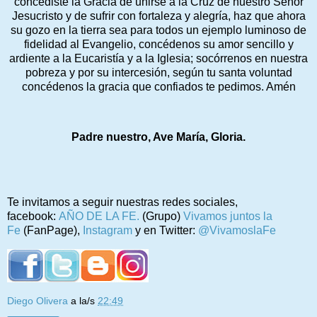
concediste la Gracia de unirse a la Cruz de nuestro Señor
Jesucristo y de sufrir con fortaleza y alegría, haz que ahora
su gozo en la tierra sea para todos un ejemplo luminoso de
fidelidad al Evangelio, concédenos su amor sencillo y
ardiente a la Eucaristía y a la Iglesia; socórrenos en nuestra
pobreza y por su intercesión, según tu santa voluntad
concédenos la gracia que confiados te pedimos. Amén
Padre nuestro, Ave María, Gloria.
Te invitamos a seguir nuestras redes sociales,
facebook:
AÑO DE LA FE.
(Grupo)
Vivamos juntos la
Fe
(FanPage),
Instagram
y en Twitter:
@VivamoslaFe
Diego Olivera
a la/s
22:49