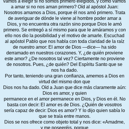
vamos a elegir si no somos primero elegidos, y cómo vamos
a amar si no nos aman primero? Oíd al apóstol Juan:
Nosotros amamos a Dios, porque él nos amó primero. Trata
de averiguar de dónde le viene al hombre poder amar a
Dios, y no encuentra otra razón sino porque Dios le amó
primero. Se entregó a sí mismo para que le amáramos y con
ello nos dio la posibilidad y el motivo de amarle. Escuchad
al apóstol Pablo que nos habla con toda claridad de la raíz
de nuestro amor: El amor de Dios —dice— ha sido
derramado en nuestros corazones. Y, ¿de quién proviene
este amor? ¿De nosotros tal vez? Ciertamente no proviene
de nosotros. Pues, ¿de quién? Del Espíritu Santo que se
nos ha dado.
Por tanto, teniendo una gran confianza, amemos a Dios en
virtud del mismo don que
Dios nos ha dado. Oíd a Juan que dice más claramente aún:
Dios es amor, y quien
permanece en el amor permanece en Dios, y Dios en él. No
basta con decir: El amor es de Dios. ¿Quién de vosotros
sería capaz de decir: Dios es amor? Y lo dijo quien sabía lo
que se traía entre manos.
Dios se nos ofrece como objeto total y nos dice: «Amadme,
y me poseeréis, porque