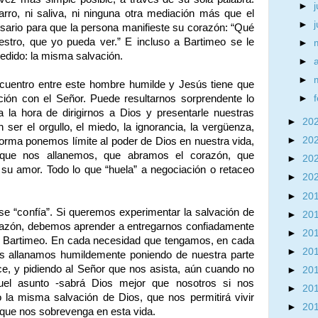
►
j
barro, ni saliva, ni ninguna otra mediación más que el
►
esario para que la persona manifieste su corazón: “Qué
estro, que yo pueda ver.” E incluso a Bartimeo se le
►
pedido: la misma salvación.
►
►
ncuentro entre este hombre humilde y Jesús tiene que
ción con el Señor. Puede resultarnos sorprendente lo
►
la hora de dirigirnos a Dios y presentarle nuestras
►
20
ser el orgullo, el miedo, la ignorancia, la vergüenza,
►
20
forma ponemos límite al poder de Dios en nuestra vida,
 que nos allanemos, que abramos el corazón, que
►
20
u amor. Todo lo que “huela” a negociación o retaceo
►
20
►
20
 se “confía”. Si queremos experimentar la salvación de
►
20
orazón, debemos aprender a entregarnos confiadamente
►
20
o Bartimeo. En cada necesidad que tengamos, en cada
►
20
os allanamos humildemente poniendo de nuestra parte
ce, y pidiendo al Señor que nos asista, aún cuando no
►
20
uel asunto -sabrá Dios mejor que nosotros si nos
►
20
 la misma salvación de Dios, que nos permitirá vivir
►
20
 que nos sobrevenga en esta vida.