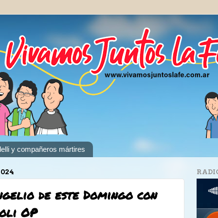
elli y compañeros mártires
2024
RADI
gelio de este Domingo con
oli OP