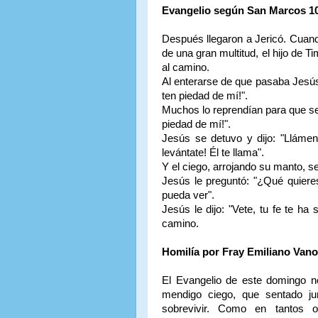
Evangelio según San Marcos 10
Después llegaron a Jericó. Cuand
de una gran multitud, el hijo de 
al camino.
Al enterarse de que pasaba Jesús,
ten piedad de mí!".
Muchos lo reprendían para que se c
piedad de mí!".
Jesús se detuvo y dijo: "Llámenl
levántate! Él te llama".
Y el ciego, arrojando su manto, se
Jesús le preguntó: "¿Qué quieres
pueda ver".
Jesús le dijo: "Vete, tu fe te ha
camino.
Homilía por Fray Emiliano Vano
El Evangelio de este domingo n
mendigo ciego, que sentado ju
sobrevivir. Como en tantos o