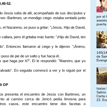
,46-52.
o Jesús salía de allí, acompañado de sus discípulos y
por el 
Timeo -Bartimeo, un mendigo ciego- estaba sentado junto
asesin
puerta 
 el Nazareno, se puso a gritar: "¡Jesús, Hijo de David,
allara, pero él gritaba más fuerte: "¡Hijo de David, ten
o". Entonces llamaron al ciego y le dijeron: "¡Ánimo,
145(14
 puso de pie de un salto y fue hacia él.
de San
Evangel
 que haga por ti?". El le respondió: "Maestro, que yo
 salvado". En seguida comenzó a ver y lo siguió por el
li OP
Isaías
Salmo 
os presenta el encuentro de Jesús con Bartimeo, un
Carta 
nto al camino cerca de Jericó pedía limosna para
23. Ev
tros casos, este encuentro tiene dos facetas o