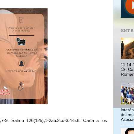
ENTR
11.14-
19. Ca
Romano
interé
del mu
Asociac
7-9. Salmo 126(125),1-2ab.2cd-3.4-5.6. Carta a los