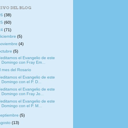
IVO DEL BLOG
26
(38)
25
(60)
24
(71)
diciembre
(5)
noviembre
(4)
octubre
(5)
editamos el Evangelio de este
Domingo con Fray Em...
l mes del Rosario
editamos el Evangelio de este
Domingo con el P. D...
editamos el Evangelio de este
Domingo con Fray Jo...
editamos el Evangelio de este
Domingo con el P. M...
septiembre
(5)
agosto
(13)