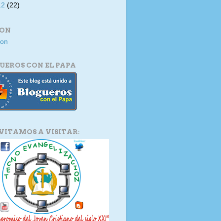
12
(22)
ION
UEROS CON EL PAPA
NVITAMOS A VISITAR: