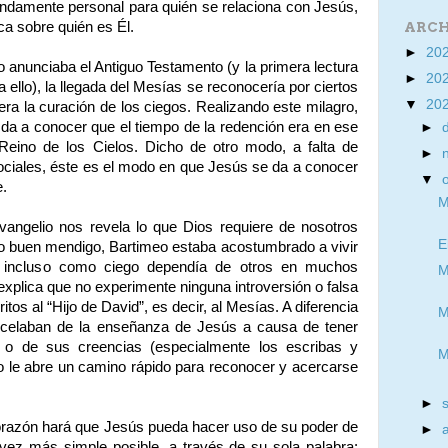
undamente personal para quién se relaciona con Jesús,
ca sobre quién es Él.
ARCH
►
20
anunciaba el Antiguo Testamento (y la primera lectura
►
20
 ello), la llegada del Mesías se reconocería por ciertos
▼
20
ra la curación de los ciegos. Realizando este milagro,
da a conocer que el tiempo de la redención era en ese
►
Reino de los Cielos. Dicho de otro modo, a falta de
►
ociales, éste es el modo en que Jesús se da a conocer
▼
e.
M
vangelio nos revela lo que Dios requiere de nosotros
E
o buen mendigo, Bartimeo estaba acostumbrado a vivir
e incluso como ciego dependía de otros en muchos
M
 explica que no experimente ninguna introversión o falsa
itos al “Hijo de David”, es decir, al Mesías. A diferencia
M
celaban de la enseñanza de Jesús a causa de tener
 o de sus creencias (especialmente los escribas y
M
eo le abre un camino rápido para reconocer y acercarse
►
orazón hará que Jesús pueda hacer uso de su poder de
►
ez más simple posible, a través de su sola palabra: