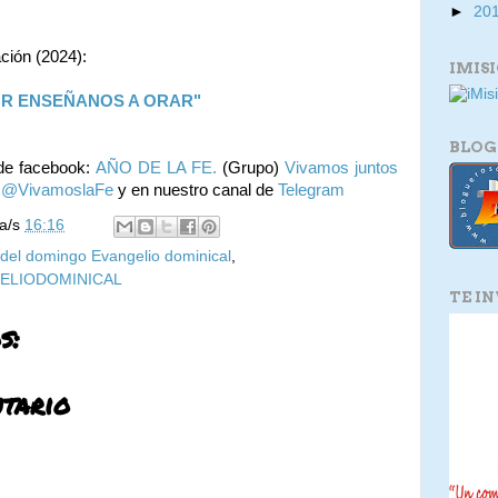
►
20
ación (2024):
IMIS
OR ENSEÑANOS A ORAR"
BLOG
de facebook:
AÑO DE LA FE.
(Grupo)
Vivamos juntos
:
@VivamoslaFe
y en nuestro canal de
Telegram
la/s
16:16
 del domingo Evangelio dominical
,
ELIODOMINICAL
TE I
s:
tario