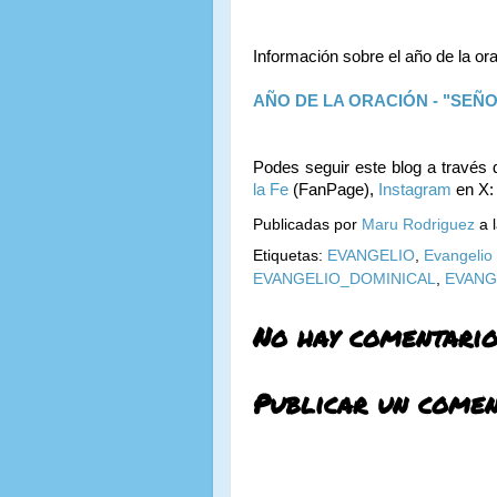
Información sobre el año de la or
AÑO DE LA ORACIÓN - "SEÑ
Podes seguir este blog a través 
la Fe
(FanPage),
Instagram
en X
Publicadas por
Maru Rodriguez
a 
Etiquetas:
EVANGELIO
,
Evangelio
EVANGELIO_DOMINICAL
,
EVANG
No hay comentario
Publicar un comen