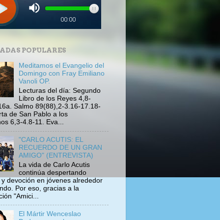
ADAS POPULARES
Meditamos el Evangelio del
Domingo con Fray Emiliano
Vanoli OP.
Lecturas del día: Segundo
Libro de los Reyes 4,8-
16a. Salmo 89(88),2-3.16-17.18-
rta de San Pablo a los
s 6,3-4.8-11. Eva...
"CARLO ACUTIS: EL
RECUERDO DE UN GRAN
AMIGO" (ENTREVISTA)
La vida de Carlo Acutis
continúa despertando
s y devoción en jóvenes alrededor
ndo. Por eso, gracias a la
ión "Amici...
El Mártir Wenceslao