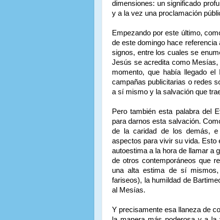
dimensiones: un significado prof
y a la vez una proclamación públi
Empezando por este último, como 
de este domingo hace referencia a
signos, entre los cuales se enume
Jesús se acredita como Mesías, 
momento, que había llegado el 
campañas publicitarias o redes s
a sí mismo y la salvación que tra
Pero también esta palabra del E
para darnos esta salvación. Com
de la caridad de los demás, 
aspectos para vivir su vida. Esto
autoestima a la hora de llamar a gr
de otros contemporáneos que re
una alta estima de sí mismos,
fariseos), la humildad de Bartim
al Mesías.
Y precisamente esa llaneza de c
la manera más poderosa y a la v