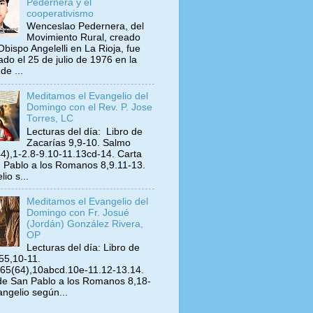
Pedernera y el
cooperativismo
Wenceslao Pedernera, del
Movimiento Rural, creado
Obispo Angelelli en La Rioja, fue
ado el 25 de julio de 1976 en la
de ...
Meditamos el Evangelio del
Domingo con el Rev. P. Jose
Torres, LC
Lecturas del día: Libro de
Zacarías 9,9-10. Salmo
4),1-2.8-9.10-11.13cd-14. Carta
 Pablo a los Romanos 8,9.11-13.
io s...
Meditamos el Evangelio del
Domingo con Fr. Josué
(Jordán) González Rivera,
OP
Lecturas del día: Libro de
 55,10-11.
65(64),10abcd.10e-11.12-13.14.
de San Pablo a los Romanos 8,18-
angelio según...