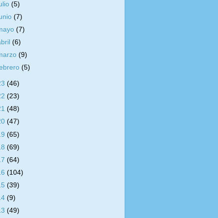
ulio
(5)
junio
(7)
mayo
(7)
abril
(6)
marzo
(9)
febrero
(5)
23
(46)
22
(23)
21
(48)
20
(47)
19
(65)
18
(69)
17
(64)
16
(104)
15
(39)
14
(9)
13
(49)