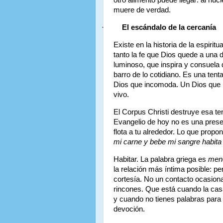
otro alimento puede llegar: al núc
muere de verdad.
·
El escándalo de la cercanía
Existe en la historia de la espiritu
tanto la fe que Dios quede a una 
luminoso, que inspira y consuela
barro de lo cotidiano. Es una te
Dios que incomoda. Un Dios que 
vivo.
El Corpus Christi destruye esa te
Evangelio de hoy no es una presen
flota a tu alrededor. Lo que pro
mi carne y bebe mi sangre habita 
Habitar. La palabra griega es
men
la relación más íntima posible: p
cortesía. No un contacto ocasion
rincones. Que está cuando la cas
y cuando no tienes palabras para
devoción.