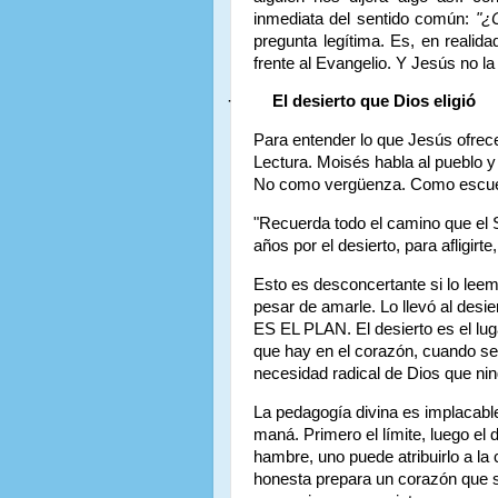
inmediata del sentido común:
"¿
pregunta legítima. Es, en reali
frente al Evangelio. Y Jesús no l
·
El desierto que Dios eligió
Para entender lo que Jesús ofrec
Lectura. Moisés habla al pueblo y
No como vergüenza. Como escue
"Recuerda todo el camino que el S
años por el desierto, para afligirt
Esto es desconcertante si lo leem
pesar de amarle. Lo llevó al desie
ES EL PLAN. El desierto es el lug
que hay en el corazón, cuando se
necesidad radical de Dios que nin
La pedagogía divina es implacable
maná. Primero el límite, luego el 
hambre, uno puede atribuirlo a la 
honesta prepara un corazón que s