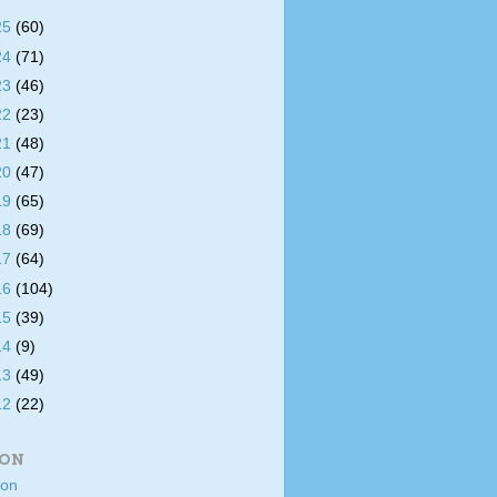
25
(60)
24
(71)
23
(46)
22
(23)
21
(48)
20
(47)
19
(65)
18
(69)
17
(64)
16
(104)
15
(39)
14
(9)
13
(49)
12
(22)
ION