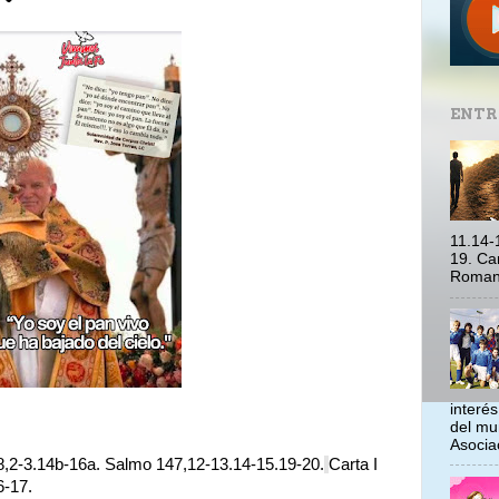
ENTR
11.14-
19. Ca
Romano
interé
del mu
Asociac
,2-3.14b-16a. Salmo 147,12-13.14-15.19-20.
Carta I
6-17.