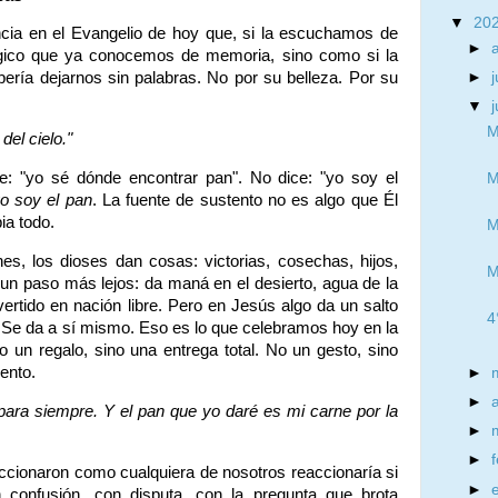
▼
20
cia en el Evangelio de hoy que, si la escuchamos de
►
gico que ya conocemos de memoria, sino como si la
►
j
ría dejarnos sin palabras. No por su belleza. Por su
▼
M
del cielo."
e: "yo sé dónde encontrar pan". No dice: "yo soy el
M
o soy el pan
. La fuente de sustento no es algo que Él
ia todo.
M
ones, los dioses dan cosas: victorias, cosechas, hijos,
M
 un paso más lejos: da maná en el desierto, agua de la
ertido en nación libre. Pero en Jesús algo da un salto
4
 Se da a sí mismo. Eso es lo que celebramos hoy en la
o un regalo, sino una entrega total. No un gesto, sino
ento.
►
►
para siempre. Y el pan que yo daré es mi carne por la
►
►
ccionaron como cualquiera de nosotros reaccionaría si
►
n confusión, con disputa, con la pregunta que brota