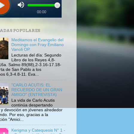
ADAS POPULARES
Meditamos el Evangelio del
Domingo con Fray Emiliano
Vanoli OP.
Lecturas del día: Segundo
Libro de los Reyes 4,8-
16a. Salmo 89(88),2-3.16-17.18-
rta de San Pablo a los
s 6,3-4.8-11. Eva...
"CARLO ACUTIS: EL
RECUERDO DE UN GRAN
AMIGO" (ENTREVISTA)
La vida de Carlo Acutis
continúa despertando
s y devoción en jóvenes alrededor
ndo. Por eso, gracias a la
ión "Amici...
Kerigma y Catequesis N° 1 -