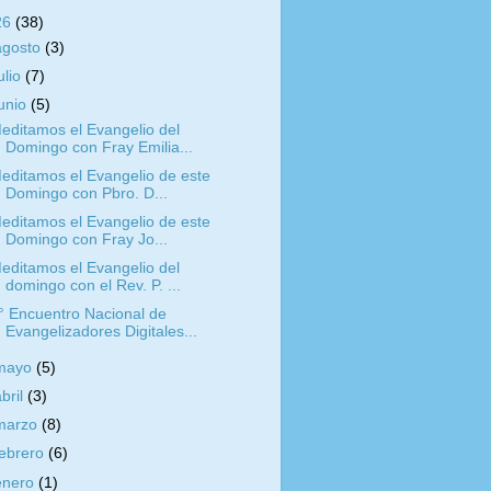
26
(38)
agosto
(3)
ulio
(7)
junio
(5)
editamos el Evangelio del
Domingo con Fray Emilia...
editamos el Evangelio de este
Domingo con Pbro. D...
editamos el Evangelio de este
Domingo con Fray Jo...
editamos el Evangelio del
domingo con el Rev. P. ...
° Encuentro Nacional de
Evangelizadores Digitales...
mayo
(5)
abril
(3)
marzo
(8)
febrero
(6)
enero
(1)