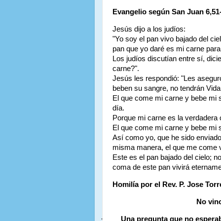
Evangelio según San Juan 6,51-
Jesús dijo a los judíos:
"Yo soy el pan vivo bajado del cie
pan que yo daré es mi carne para
Los judíos discutían entre sí, d
carne?".
Jesús les respondió: "Les asegur
beben su sangre, no tendrán Vida
El que come mi carne y bebe mi sa
día.
Porque mi carne es la verdadera 
El que come mi carne y bebe mi 
Así como yo, que he sido enviado 
misma manera, el que me come vi
Este es el pan bajado del cielo; 
coma de este pan vivirá etername
Homilía por el Rev. P. Jose Torr
No vino
·
Una pregunta que no espera