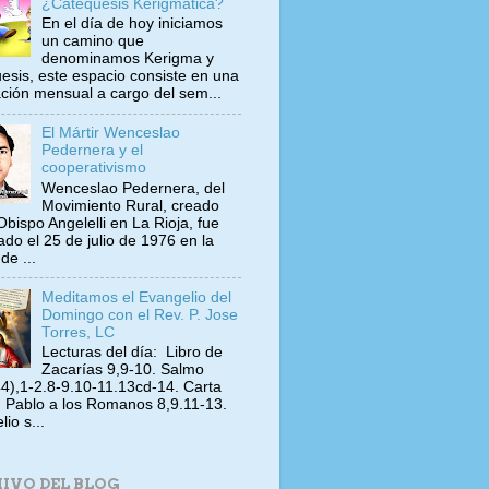
¿Catequesis Kerigmática?
En el día de hoy iniciamos
un camino que
denominamos Kerigma y
esis, este espacio consiste en una
ación mensual a cargo del sem...
El Mártir Wenceslao
Pedernera y el
cooperativismo
Wenceslao Pedernera, del
Movimiento Rural, creado
Obispo Angelelli en La Rioja, fue
ado el 25 de julio de 1976 en la
de ...
Meditamos el Evangelio del
Domingo con el Rev. P. Jose
Torres, LC
Lecturas del día: Libro de
Zacarías 9,9-10. Salmo
4),1-2.8-9.10-11.13cd-14. Carta
 Pablo a los Romanos 8,9.11-13.
io s...
IVO DEL BLOG