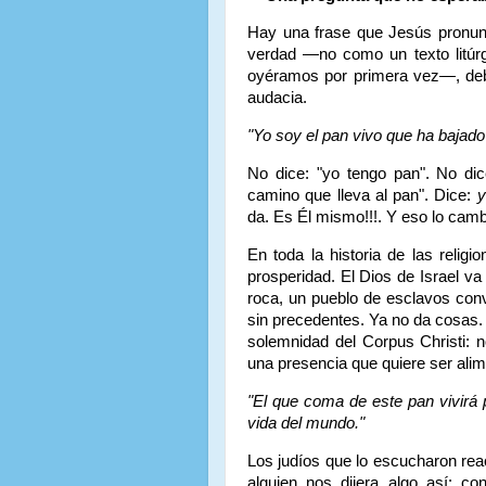
Hay una frase que Jesús pronun
verdad —no como un texto litúr
oyéramos por primera vez—, debe
audacia.
"Yo soy el pan vivo que ha bajado 
No dice: "yo tengo pan". No dic
camino que lleva al pan". Dice:
y
da. Es Él mismo!!!. Y eso lo camb
En toda la historia de las religi
prosperidad. El Dios de Israel va
roca, un pueblo de esclavos conv
sin precedentes. Ya no da cosas.
solemnidad del Corpus Christi: n
una presencia que quiere ser alim
"El que coma de este pan vivirá 
vida del mundo."
Los judíos que lo escucharon rea
alguien nos dijera algo así: co