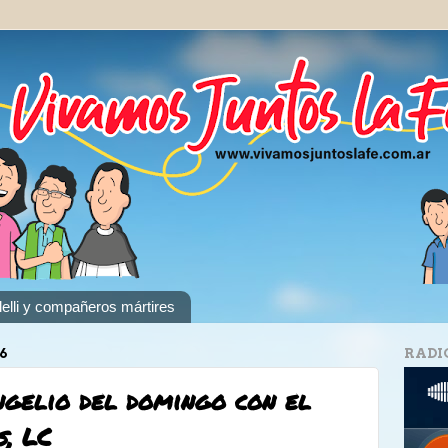
elli y compañeros mártires
6
RADI
ngelio del domingo con el
s, LC