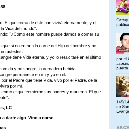
58.
Catequ
lo. El que coma de este pan vivirá eternamente, y el
public
 la Vida del mundo".
iciendo: "¿Cómo este hombre puede darnos a comer su
o que si no comen la carne del Hijo del hombre y no
 en ustedes.
ngre tiene Vida eterna, y yo lo resucitaré en el último
por el 
asesin
puerta 
comida y mi sangre, la verdadera bebida.
sangre permanece en mí y yo en él.
por el Padre que tiene Vida, vivo por el Padre, de la
virá por mí.
no como el que comieron sus padres y murieron. El que
nte".
145(14
de San
es, LC
Evangel
 a darte algo. Vino a darse.
ARCH
bas