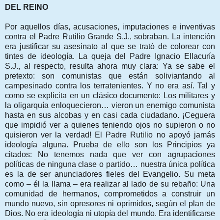
DEL REINO
Por aquellos días, acusaciones, imputaciones e inventivas
contra el Padre Rutilio Grande S.J., sobraban. La intención
era justificar su asesinato al que se trató de colorear con
tintes de ideología. La queja del Padre Ignacio Ellacuría
S.J., al respecto, resulta ahora muy clara: Ya se sabe el
pretexto: son comunistas que están soliviantando al
campesinado contra los terratenientes. Y no era así. Tal y
como se explicita en un clásico documento: Los militares y
la oligarquía enloquecieron… vieron un enemigo comunista
hasta en sus alcobas y en casi cada ciudadano. ¡Ceguera
que impidió ver a quienes teniendo ojos no supieron o no
quisieron ver la verdad! El Padre Rutilio no apoyó jamás
ideología alguna. Prueba de ello son los Principios ya
citados: No tenemos nada que ver con agrupaciones
políticas de ninguna clase o partido… nuestra única política
es la de ser anunciadores fieles del Evangelio. Su meta
como – él la llama – era realizar al lado de su rebaño: Una
comunidad de hermanos, comprometidos a construir un
mundo nuevo, sin opresores ni oprimidos, según el plan de
Dios. No era ideología ni utopía del mundo. Era identificarse