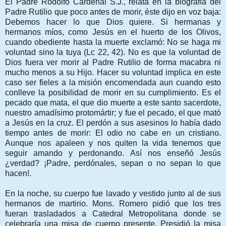
El Padre Rodolfo Cardenal S.J., relata en la biografía del
Padre Rutilio que poco antes de morir, éste dijo en voz baja:
Debemos hacer lo que Dios quiere. Si hermanas y
hermanos míos, como Jesús en el huerto de los Olivos,
cuando obediente hasta la muerte exclamó: No se haga mi
voluntad sino la tuya (Lc 22, 42). No es que la voluntad de
Dios fuera ver morir al Padre Rutilio de forma macabra ni
mucho menos a su Hijo. Hacer su voluntad implica en este
caso ser fieles a la misión encomendada aun cuando esto
conlleve la posibilidad de morir en su cumplimiento. Es el
pecado que mata, el que dio muerte a este santo sacerdote,
nuestro amadísimo protomártir; y fue el pecado, el que mató
a Jesús en la cruz. El perdón a sus asesinos lo había dado
tiempo antes de morir: El odio no cabe en un cristiano.
Aunque nos apaleen y nos quiten la vida tenemos que
seguir amando y perdonando. Así nos enseñó Jesús
¿verdad? ¡Padre, perdónales, sepan o no sepan lo que
hacen!.
En la noche, su cuerpo fue lavado y vestido junto al de sus
hermanos de martirio. Mons. Romero pidió que los tres
fueran trasladados a Catedral Metropolitana donde se
celebraría una misa de cuerpo presente. Presidió la misa