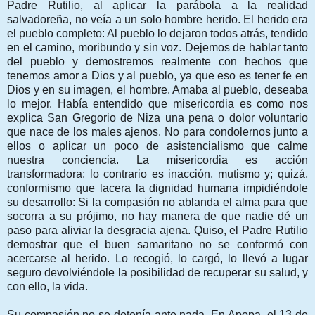
Padre Rutilio, al aplicar la parábola a la realidad
salvadoreña, no veía a un solo hombre herido. El herido era
el pueblo completo: Al pueblo lo dejaron todos atrás, tendido
en el camino, moribundo y sin voz. Dejemos de hablar tanto
del pueblo y demostremos realmente con hechos que
tenemos amor a Dios y al pueblo, ya que eso es tener fe en
Dios y en su imagen, el hombre. Amaba al pueblo, deseaba
lo mejor. Había entendido que misericordia es como nos
explica San Gregorio de Niza una pena o dolor voluntario
que nace de los males ajenos. No para condolernos junto a
ellos o aplicar un poco de asistencialismo que calme
nuestra conciencia. La misericordia es acción
transformadora; lo contrario es inacción, mutismo y; quizá,
conformismo que lacera la dignidad humana impidiéndole
su desarrollo: Si la compasión no ablanda el alma para que
socorra a su prójimo, no hay manera de que nadie dé un
paso para aliviar la desgracia ajena. Quiso, el Padre Rutilio
demostrar que el buen samaritano no se conformó con
acercarse al herido. Lo recogió, lo cargó, lo llevó a lugar
seguro devolviéndole la posibilidad de recuperar su salud, y
con ello, la vida.
Su compasión no se detenía ante nada. En Apopa, el 13 de