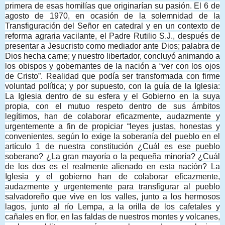
primera de esas homilías que originarían su pasión. El 6 de
agosto de 1970, en ocasión de la solemnidad de la
Transfiguración del Señor en catedral y en un contexto de
reforma agraria vacilante, el Padre Rutilio S.J., después de
presentar a Jesucristo como mediador ante Dios; palabra de
Dios hecha carne; y nuestro libertador, concluyó animando a
los obispos y gobernantes de la nación a “ver con los ojos
de Cristo”. Realidad que podía ser transformada con firme
voluntad política; y por supuesto, con la guía de la Iglesia:
La Iglesia dentro de su esfera y el Gobierno en la suya
propia, con el mutuo respeto dentro de sus ámbitos
legítimos, han de colaborar eficazmente, audazmente y
urgentemente a fin de propiciar “leyes justas, honestas y
convenientes, según lo exige la soberanía del pueblo en el
artículo 1 de nuestra constitución ¿Cuál es ese pueblo
soberano? ¿La gran mayoría o la pequeña minoría? ¿Cuál
de los dos es el realmente alienado en esta nación? La
Iglesia y el gobierno han de colaborar eficazmente,
audazmente y urgentemente para transfigurar al pueblo
salvadoreño que vive en los valles, junto a los hermosos
lagos, junto al río Lempa, a la orilla de los cafetales y
cañales en flor, en las faldas de nuestros montes y volcanes,