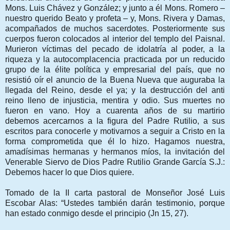
Mons. Luis Chávez y González; y junto a él Mons. Romero –
nuestro querido Beato y profeta – y, Mons. Rivera y Damas,
acompañados de muchos sacerdotes. Posteriormente sus
cuerpos fueron colocados al interior del templo del Paisnal.
Murieron víctimas del pecado de idolatría al poder, a la
riqueza y la autocomplacencia practicada por un reducido
grupo de la élite política y empresarial del país, que no
resistió oír el anuncio de la Buena Nueva que auguraba la
llegada del Reino, desde el ya; y la destrucción del anti
reino lleno de injusticia, mentira y odio. Sus muertes no
fueron en vano. Hoy a cuarenta años de su martirio
debemos acercarnos a la figura del Padre Rutilio, a sus
escritos para conocerle y motivarnos a seguir a Cristo en la
forma comprometida que él lo hizo. Hagamos nuestra,
amadísimas hermanas y hermanos míos, la invitación del
Venerable Siervo de Dios Padre Rutilio Grande García S.J.:
Debemos hacer lo que Dios quiere.
Tomado de la II carta pastoral de Monseñor José Luis
Escobar Alas: “Ustedes también darán testimonio, porque
han estado conmigo desde el principio (Jn 15, 27).