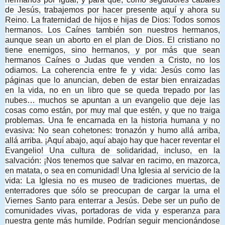
de Jesús, trabajemos por hacer presente aquí y ahora su
Reino. La fraternidad de hijos e hijas de Dios: Todos somos
hermanos. Los Caínes también son nuestros hermanos,
aunque sean un aborto en el plan de Dios. El cristiano no
tiene enemigos, sino hermanos, y por más que sean
hermanos Caínes o Judas que venden a Cristo, no los
odiamos. La coherencia entre fe y vida: Jesús como las
páginas que lo anuncian, deben de estar bien enraizadas
en la vida, no en un libro que se queda trepado por las
nubes… muchos se apuntan a un evangelio que deje las
cosas como están, por muy mal que estén, y que no traiga
problemas. Una fe encarnada en la historia humana y no
evasiva: No sean cohetones: tronazón y humo allá arriba,
allá arriba. ¡Aquí abajo, aquí abajo hay que hacer reventar el
Evangelio! Una cultura de solidaridad, incluso, en la
salvación: ¡Nos tenemos que salvar en racimo, en mazorca,
en matata, o sea en comunidad! Una Iglesia al servicio de la
vida: La Iglesia no es museo de tradiciones muertas, de
enterradores que sólo se preocupan de cargar la urna el
Viernes Santo para enterrar a Jesús. Debe ser un puño de
comunidades vivas, portadoras de vida y esperanza para
nuestra gente más humilde. Podrían seguir mencionándose