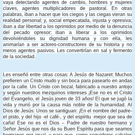
vaya detectando agentes de cambio, hombres y mujeres
claves, agentes multiplicadores de pastoral. En otras
palabras, iban a hacer que los ciegos y las ciegas vieran su
realidad personal; y, social empecatada, injusta y opresiva;
iban a dar libertad a los oprimidos por medio de la denuncia
del pecado opresor; iban a liberar a los oprimidos
devolviéndoles su dignidad humana y con ella, les
animarían a ser actores-constructores de su historia y no
meros agentes pasivos. Les convertirían en sal y fermento
de la sociedad.
Les enseñó entre otras cosas: A Jesús de Nazaret: Muchos
prefieren un Cristo mudo y sin boca para pasearlo en andas
por la calle. Un Cristo con bozal, fabricado a nuestro antojo
y según nuestros mezquinos intereses ¡Ese no es el Cristo
del Evangelio, el Jesús joven de 33 años! El que se jugó la
vida y murió por la causa más noble de la humanidad. Al
Dios de Jesús: Unos se santiguan: ¡En el nombre del padre-
el pisto, y del hijo -el café-, y del espíritu -mejor que sea de
caña! Ese no es el Dios – Padre de nuestro hermano y
Señor Jesús que nos da su Buen Espíritu para que seamos
hermanos por igual, y para que, como seguidores cabales