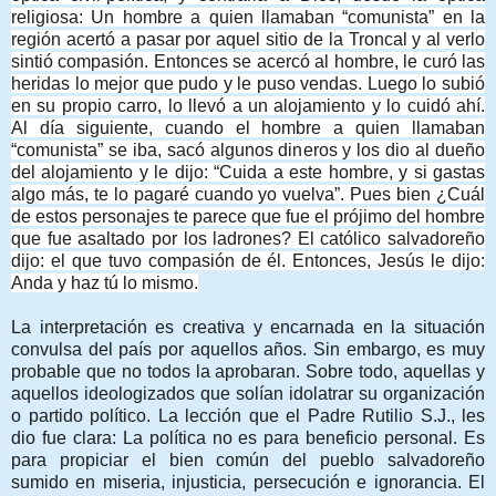
religiosa: Un hombre a quien llamaban “comunista” en la
región acertó a pasar por aquel sitio de la Troncal y al verlo
sintió compasión. Entonces se acercó al hombre, le curó las
heridas lo mejor que pudo y le puso vendas. Luego lo subió
en su propio carro, lo llevó a un alojamiento y lo cuidó ahí.
Al día siguiente, cuando el hombre a quien llamaban
“comunista” se iba, sacó algunos dineros y los dio al dueño
del alojamiento y le dijo: “Cuida a este hombre, y si gastas
algo más, te lo pagaré cuando yo vuelva”. Pues bien ¿Cuál
de estos personajes te parece que fue el prójimo del hombre
que fue asaltado por los ladrones? El católico salvadoreño
dijo: el que tuvo compasión de él. Entonces, Jesús le dijo:
Anda y haz tú lo mismo.
La interpretación es creativa y encarnada en la situación
convulsa del país por aquellos años. Sin embargo, es muy
probable que no todos la aprobaran. Sobre todo, aquellas y
aquellos ideologizados que solían idolatrar su organización
o partido político. La lección que el Padre Rutilio S.J., les
dio fue clara: La política no es para beneficio personal. Es
para propiciar el bien común del pueblo salvadoreño
sumido en miseria, injusticia, persecución e ignorancia. El