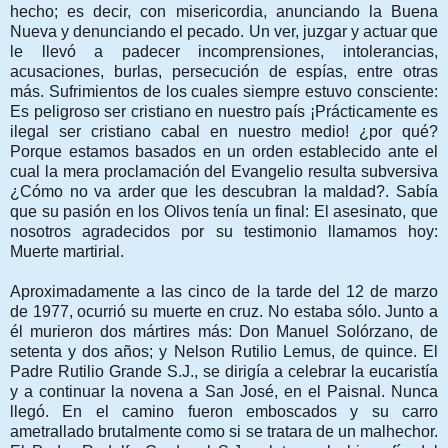
hecho; es decir, con misericordia, anunciando la Buena
Nueva y denunciando el pecado. Un ver, juzgar y actuar que
le llevó a padecer incomprensiones, intolerancias,
acusaciones, burlas, persecución de espías, entre otras
más. Sufrimientos de los cuales siempre estuvo consciente:
Es peligroso ser cristiano en nuestro país ¡Prácticamente es
ilegal ser cristiano cabal en nuestro medio! ¿por qué?
Porque estamos basados en un orden establecido ante el
cual la mera proclamación del Evangelio resulta subversiva
¿Cómo no va arder que les descubran la maldad?. Sabía
que su pasión en los Olivos tenía un final: El asesinato, que
nosotros agradecidos por su testimonio llamamos hoy:
Muerte martirial.
Aproximadamente a las cinco de la tarde del 12 de marzo
de 1977, ocurrió su muerte en cruz. No estaba sólo. Junto a
él murieron dos mártires más: Don Manuel Solórzano, de
setenta y dos años; y Nelson Rutilio Lemus, de quince. El
Padre Rutilio Grande S.J., se dirigía a celebrar la eucaristía
y a continuar la novena a San José, en el Paisnal. Nunca
llegó. En el camino fueron emboscados y su carro
ametrallado brutalmente como si se tratara de un malhechor.