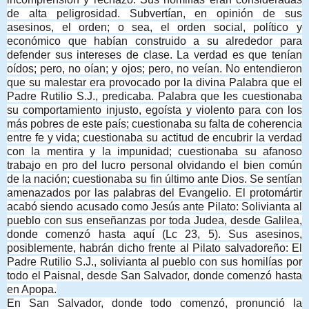
de alta peligrosidad. Subvertían, en opinión de sus
asesinos, el orden; o sea, el o
rden social, político y
económico que habían construido a su alrededor para
defender sus intereses de clase. La verdad es que tenían
oídos; pero, no oían; y ojos; pero, no veían. No entendieron
que su malestar era provocado por la divina Palabra que el
Padre Rutilio S.J., predicaba. Palabra que les cuestionaba
su comportamiento injusto, egoísta y violento para con los
más pobres de este país; cuestionaba su falta de coherencia
entre fe y vida; cuestionaba su actitud de encubrir la verdad
con la mentira y la impunidad; cuestionaba su afanoso
trabajo en pro del lucro personal olvidando el bien común
de la nación; cuestionaba su fin último ante Dios. Se sentían
amenazados por las palabras del Evangelio. El protomártir
acabó siendo acusado como Jesús ante Pilato: Solivianta al
pueblo con sus enseñanzas por toda Judea, desde Galilea,
donde comenzó hasta aquí (Lc 23, 5). Sus asesinos,
posiblemente, habrán dicho frente al Pilato salvadoreño: El
Padre Rutilio S.J., solivianta al pueblo con sus homilías por
todo el Paisnal, desde San Salvador, donde comenzó hasta
en Apopa.
En San Salvador, donde todo comenzó, pronunció la