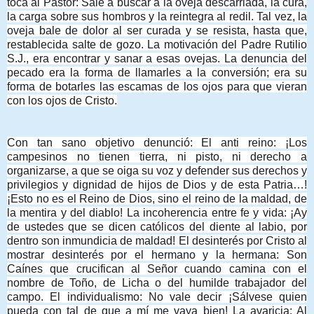
toca al Pastor: Sale a buscar a la oveja descarriada, la cura,
la carga sobre sus hombros y la reintegra al redil. Tal vez, la
oveja bale de dolor al ser curada y se resista, hasta que,
restablecida salte de gozo. La motivación del Padre Rutilio
S.J., era encontrar y sanar a esas ovejas. La denuncia del
pecado era la forma de llamarles a la conversión; era su
forma de botarles las escamas de los ojos para que vieran
con los ojos de Cristo.
Con tan sano objetivo denunció: El anti reino: ¡Los
campesinos no tienen tierra, ni pisto, ni derecho a
organizarse, a que se oiga su voz y defender sus derechos y
privilegios y dignidad de hijos de Dios y de esta Patria…!
¡Esto no es el Reino de Dios, sino el reino de la maldad, de
la mentira y del diablo! La incoherencia entre fe y vida: ¡Ay
de ustedes que se dicen católicos del diente al labio, por
dentro son inmundicia de maldad! El desinterés por Cristo al
mostrar desinterés por el hermano y la hermana: Son
Caínes que crucifican al Señor cuando camina con el
nombre de Toño, de Licha o del humilde trabajador del
campo. El individualismo: No vale decir ¡Sálvese quien
pueda con tal de que a mí me vaya bien! La avaricia: Al