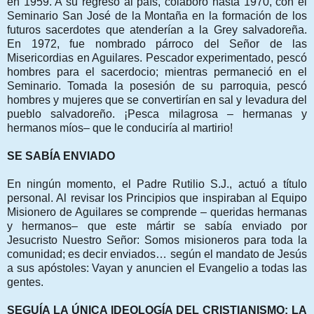
en 1959. A su regreso al país, colaboró hasta 1970, con el
Seminario San José de la Montaña en la formación de los
futuros sacerdotes que atenderían a la Grey salvadoreña.
En 1972, fue nombrado párroco del Señor de las
Misericordias en Aguilares. Pescador experimentado, pescó
hombres para el sacerdocio; mientras permaneció en el
Seminario. Tomada la posesión de su parroquia, pescó
hombres y mujeres que se convertirían en sal y levadura del
pueblo salvadoreño. ¡Pesca milagrosa – hermanas y
hermanos míos– que le conduciría al martirio!
SE SABÍA ENVIADO
En ningún momento, el Padre Rutilio S.J., actuó a título
personal. Al revisar los Principios que inspiraban al Equipo
Misionero de Aguilares se comprende – queridas hermanas
y hermanos– que este mártir se sabía enviado por
Jesucristo Nuestro Señor: Somos misioneros para toda la
comunidad; es decir enviados… según el mandato de Jesús
a sus apóstoles: Vayan y anuncien el Evangelio a todas las
gentes.
SEGUÍA LA ÚNICA IDEOLOGÍA DEL CRISTIANISMO: LA