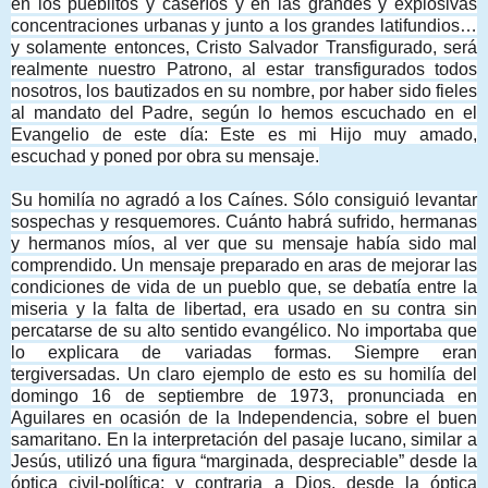
en los pueblitos y caseríos y en las grandes y explosivas
concentraciones urbanas y junto a los grandes latifundios…
y solamente entonces, Cristo Salvador Transfigurado, será
realmente nuestro Patrono, al estar transfigurados todos
nosotros, los bautizados en su nombre, por haber sido fieles
al mandato del Padre, según lo hemos escuchado en el
Evangelio de este día: Este es mi Hijo muy amado,
escuchad y poned por obra su mensaje.
Su homilía no agradó a los Caínes. Sólo consiguió levantar
sospechas y resquemores. Cuánto habrá sufrido, hermanas
y hermanos míos, al ver que su mensaje había sido mal
comprendido. Un mensaje preparado en aras de mejorar las
condiciones de vida de un pueblo que, se debatía entre la
miseria y la falta de libertad, era usado en su contra sin
percatarse de su alto sentido evangélico. No importaba que
lo explicara de variadas formas. Siempre eran
tergiversadas. Un claro ejemplo de esto es su homilía del
domingo 16 de septiembre de 1973, pronunciada en
Aguilares en ocasión de la Independencia, sobre el buen
samaritano. En la interpretación del pasaje lucano, similar a
Jesús, utilizó una figura “marginada, despreciable” desde la
óptica civil-política; y contraria a Dios, desde la óptica