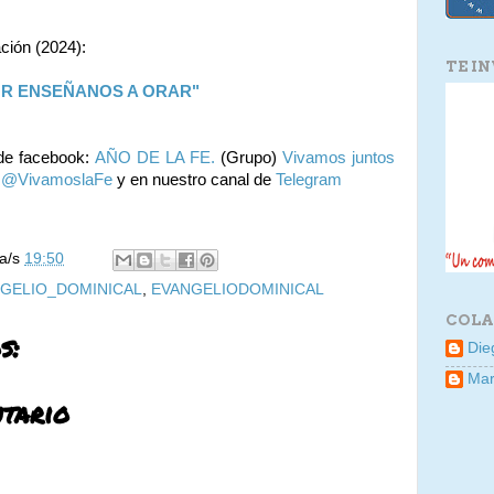
ación (2024):
TE I
OR ENSEÑANOS A ORAR"
de facebook:
AÑO DE LA FE.
(Grupo)
Vivamos juntos
:
@VivamoslaFe
y en nuestro canal de
Telegram
la/s
19:50
GELIO_DOMINICAL
,
EVANGELIODOMINICAL
COLA
s:
Die
Mar
tario