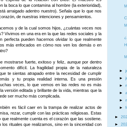
n la boca lo que contamina al hombre (la exterioridad),
M
está arraigado adentro nuestro). Señala que lo que nos
corazón, de nuestras intenciones y pensamientos.
C
M
acemos y de la cual somos hijos, ¿cuántas veces nos
s? Vivimos en una era en la que las redes sociales y la
¿
n perfecta pueden hacernos olvidar lo que realmente
amos más enfocados en cómo nos ven los demás o en
H
tro?
M
e mostrarse fuerte, exitoso y feliz, aunque por dentro
ento difícil. La fragilidad propia de la naturaleza
►
j
e te sientas atrapado entre la necesidad de cumplir
►
emás y tu propia realidad interna. Es una presión
muchas veces, lo que vemos en las redes no es más
►
versión editada y brillante de la vida, mientras que la
►
uede ser mucho más complicada.
►
mbién es fácil caer en la trampa de realizar actos de
►
misa, rezar, cumplir con las prácticas religiosas. Estas
►
20
o que realmente cuenta es el corazón que las sostiene.
los rituales que realizamos, sino en la sinceridad con
►
20