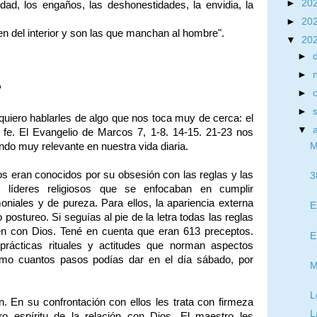
►
20
aldad, los engaños, las deshonestidades, la envidia, la
.
►
20
 del interior y son las que manchan al hombre".
▼
20
►
o
►
"
►
►
quiero hablarles de algo que nos toca muy de cerca: el
▼
a fe. El Evangelio de Marcos 7, 1-8. 14-15. 21-23 nos
endo muy relevante en nuestra vida diaria.
M
os eran conocidos por su obsesión con las reglas y las
3
e líderes religiosos que se enfocaban en cumplir
niales y de pureza. Para ellos, la apariencia externa
E
 postureo. Si seguías al pie de la letra todas las reglas
en con Dios. Tené en cuenta que eran 613 preceptos.
E
rácticas rituales y actitudes que norman aspectos
como cuantos pasos podías dar en el día sábado, por
M
L
n. En su confrontación con ellos les trata con firmeza
L
ro espíritu de la relación con Dios. El maestro les