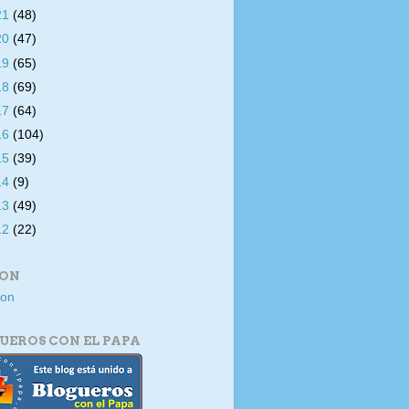
21
(48)
20
(47)
19
(65)
18
(69)
17
(64)
16
(104)
15
(39)
14
(9)
13
(49)
12
(22)
ION
UEROS CON EL PAPA