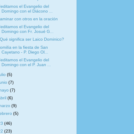
editamos el Evangelio del
Domingo con el Diácono ...
aminar con otros en la oración
editamos el Evangelio del
Domingo con Fr. Josué G...
Qué significa ser Laico Dominico?
omilía en la fiesta de San
Cayetano - P. Diego Ol...
editamos el Evangelio del
Domingo con el P. Juan ...
ulio
(5)
junio
(7)
mayo
(7)
abril
(6)
marzo
(9)
febrero
(5)
23
(46)
22
(23)