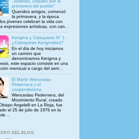
"Jóvenes, ustedes son la
primavera del pueblo"
Queridos amigos, comenzó
la primavera, y la época
los jóvenes celebran la vida con
s expresiones artísticas, con can...
Kerigma y Catequesis N° 1 -
¿Catequesis Kerigmática?
En el día de hoy iniciamos
un camino que
denominamos Kerigma y
esis, este espacio consiste en una
ación mensual a cargo del sem...
El Mártir Wenceslao
Pedernera y el
cooperativismo
Wenceslao Pedernera, del
Movimiento Rural, creado
Obispo Angelelli en La Rioja, fue
ado el 25 de julio de 1976 en la
de ...
IVO DEL BLOG