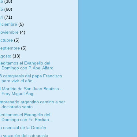
26
(38)
25
(60)
24
(71)
diciembre
(5)
noviembre
(4)
octubre
(5)
septiembre
(5)
agosto
(13)
editamos el Evangelio del
Domingo con P. Abel Alfaro
8 catequesis del papa Francisco
para vivir el año...
l Martirio de San Juan Bautista -
Fray Miguel Áng...
mpresario argentino camino a ser
declarado santo ...
editamos el Evangelio del
Domingo con Fr. Emilian...
o esencial de la Oración
a vocación del catequista