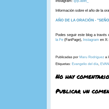
Instagram:
@p.abel_
Información sobre el año de la or
AÑO DE LA ORACIÓN - "SEÑ
Podes seguir este blog a través 
la Fe
(FanPage),
Instagram
en X
Publicadas por
Maru Rodriguez
a 
Etiquetas:
Evangelio del día
,
EVAN
No hay comentario
Publicar un comen