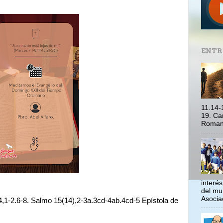
ENTR
11.14-
19. Ca
Romano
interé
del mu
Asociac
,1-2.6-8. Salmo 15(14),2-3a.3cd-4ab.4cd-5 Epístola de