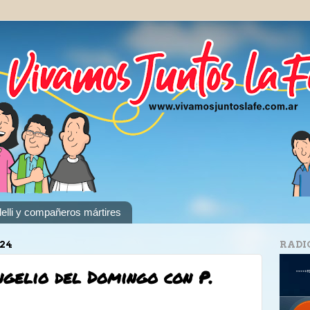
elli y compañeros mártires
024
RADI
gelio del Domingo con P.