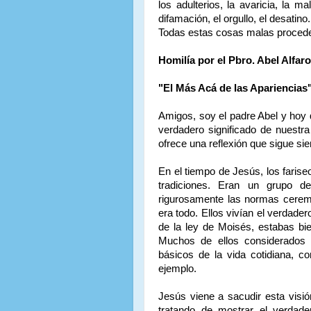
los adulterios, la avaricia, la m
difamación, el orgullo, el desatino
Todas estas cosas malas proceden
Homilía por el Pbro. Abel Alfar
"El Más Acá de las Apariencias
Amigos, soy el padre Abel y hoy 
verdadero significado de nuestr
ofrece una reflexión que sigue si
En el tiempo de Jesús, los farise
tradiciones. Eran un grupo d
rigurosamente las normas ceremo
era todo. Ellos vivían el verdadero
de la ley de Moisés, estabas bi
Muchos de ellos considerados p
básicos de la vida cotidiana, 
ejemplo.
Jesús viene a sacudir esta visió
tratando de mostrar el verdade