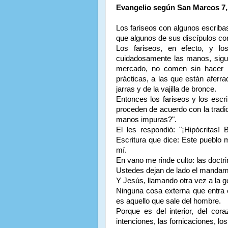
Evangelio según San Marcos 7,1
Los fariseos con algunos escriba
que algunos de sus discípulos com
Los fariseos, en efecto, y l
cuidadosamente las manos, sigui
mercado, no comen sin hacer 
prácticas, a las que están aferra
jarras y de la vajilla de bronce.
Entonces los fariseos y los escr
proceden de acuerdo con la trad
manos impuras?".
El les respondió: "¡Hipócritas!
Escritura que dice: Este pueblo 
mí.
En vano me rinde culto: las doct
Ustedes dejan de lado el mandamie
Y Jesús, llamando otra vez a la g
Ninguna cosa externa que entra 
es aquello que sale del hombre.
Porque es del interior, del co
intenciones, las fornicaciones, lo