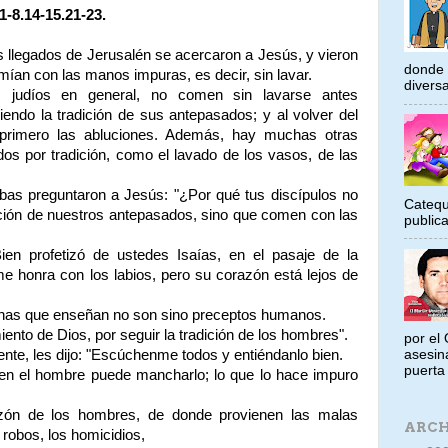
-8.14-15.21-23.
s llegados de Jerusalén se acercaron a Jesús, y vieron
donde 
ían con las manos impuras, es decir, sin lavar.
diversa
os judíos en general, no comen sin lavarse antes
endo la tradición de sus antepasados; y al volver del
primero las abluciones. Además, hay muchas otras
dos por tradición, como el lavado de los vasos, de las
ibas preguntaron a Jesús: "¿Por qué tus discípulos no
Catequ
ición de nuestros antepasados, sino que comen con las
public
 Bien profetizó de ustedes Isaías, en el pasaje de la
me honra con los labios, pero su corazón está lejos de
rinas que enseñan no son sino preceptos humanos.
nto de Dios, por seguir la tradición de los hombres".
por el 
ente, les dijo: "Escúchenme todos y entiéndanlo bien.
asesin
puerta 
en el hombre puede mancharlo; lo que lo hace impuro
razón de los hombres, de donde provienen las malas
ARCH
s robos, los homicidios,