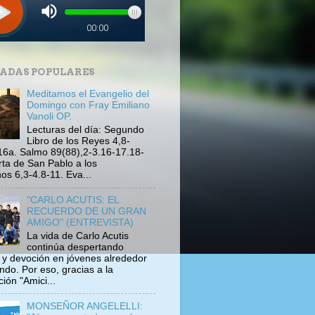
ADAS POPULARES
Meditamos el Evangelio del
Domingo con Fray Emiliano
Vanoli OP.
Lecturas del día: Segundo
Libro de los Reyes 4,8-
16a. Salmo 89(88),2-3.16-17.18-
rta de San Pablo a los
s 6,3-4.8-11. Eva...
"CARLO ACUTIS: EL
RECUERDO DE UN GRAN
AMIGO" (ENTREVISTA)
La vida de Carlo Acutis
continúa despertando
s y devoción en jóvenes alrededor
ndo. Por eso, gracias a la
ión "Amici...
MONSEÑOR ANGELELLI: