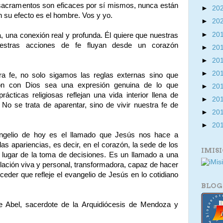
sacramentos son eficaces por sí mismos, nunca están
►
20
n su efecto es el hombre. Vos y yo.
►
20
►
20
, una conexión real y profunda. Él quiere que nuestras
uestras acciones de fe fluyan desde un corazón
►
20
►
20
►
20
ra fe, no solo sigamos las reglas externas sino que
ión con Dios sea una expresión genuina de lo que
►
20
ácticas religiosas reflejan una vida interior llena de
►
20
No se trata de aparentar, sino de vivir nuestra fe de
►
20
►
20
vangelio de hoy es el llamado que Jesús nos hace a
s apariencias, es decir, en el corazón, la sede de los
IMIS
 lugar de la toma de decisiones. Es un llamado a una
relación viva y personal, transformadora, capaz de hacer
eder que refleje el evangelio de Jesús en lo cotidiano
BLOG
e Abel, sacerdote de la Arquidiócesis de Mendoza y