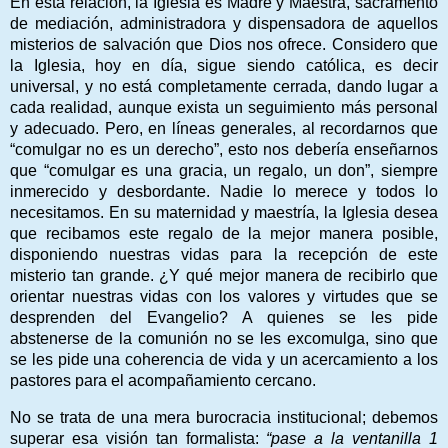
En esta relación, la Iglesia es Madre y Maestra, sacramento
de mediación, administradora y dispensadora de aquellos
misterios de salvación que Dios nos ofrece. Considero que
la Iglesia, hoy en día, sigue siendo católica, es decir
universal, y no está completamente cerrada, dando lugar a
cada realidad, aunque exista un seguimiento más personal
y adecuado. Pero, en líneas generales, al recordarnos que
“comulgar no es un derecho”, esto nos debería enseñarnos
que “comulgar es una gracia, un regalo, un don”, siempre
inmerecido y desbordante. Nadie lo merece y todos lo
necesitamos. En su maternidad y maestría, la Iglesia desea
que recibamos este regalo de la mejor manera posible,
disponiendo nuestras vidas para la recepción de este
misterio tan grande. ¿Y qué mejor manera de recibirlo que
orientar nuestras vidas con los valores y virtudes que se
desprenden del Evangelio? A quienes se les pide
abstenerse de la comunión no se les excomulga, sino que
se les pide una coherencia de vida y un acercamiento a los
pastores para el acompañamiento cercano.
No se trata de una mera burocracia institucional; debemos
superar esa visión tan formalista:
“pase a la ventanilla 1