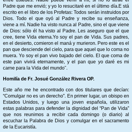
Padre que me envió; y yo lo resucitaré en el último día.
E
stá
escrito en el libro de los Profetas: Todos serán instruidos por
Dios. Todo el que oyó al Padre y recibe su enseñanza,
viene a mí.
Nadie ha visto nunca al Padre, sino el que viene
de Dios: sólo él ha visto al Padre. Les aseguro que el que
cree, tiene Vida eterna.Yo soy el pan de Vida.
Sus padres,
en el desierto, comieron el maná y murieron. Pero este es el
pan que desciende del cielo, para que aquel que lo coma no
muera.
Yo soy el pan vivo bajado del cielo. El que coma de
este pan vivirá eternamente, y el pan que yo daré es mi
carne para la Vida del mundo".
Homilía de Fr. Josué González Rivera OP.
Este año me he encontrado con dos titulares que decían:
“Comulgar no es un derecho”. En primer lugar, un obispo en
Estados Unidos, y luego una joven española, utilizaron
estas palabras para defender la dignidad del “Pan de Vida”
que nos reunimos a recibir cada domingo (o diario) al
escuchar la Palabra de Dios y comulgar en el sacramento
de la Eucaristía.