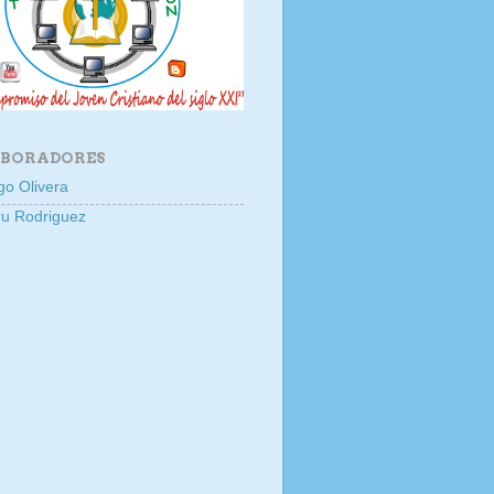
BORADORES
go Olivera
u Rodriguez