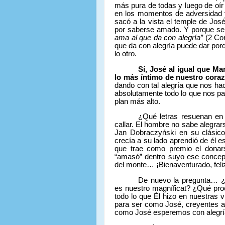
más pura de todas y luego de oír 
en los momentos de adversidad y 
sacó a la vista el temple de Jos
por saberse amado. Y porque se 
ama al que da con alegría”
(2 Cor
que da con alegría puede dar po
lo otro.
Sí, José al igual que M
lo más íntimo de nuestro cora
dando con tal alegría que nos ha
absolutamente todo lo que nos pa
plan más alto.
¿Qué letras resuenan en 
callar. El hombre no sabe alegrars
Jan Dobraczyński en su clásico
crecía a su lado aprendió de él esa
que trae como premio el donars
“amasó” dentro suyo ese conce
del monte… ¡Bienaventurado, feliz
De nuevo la pregunta… ¿
es nuestro magníficat? ¿Qué pr
todo lo que Él hizo en nuestras 
para ser como José, creyentes 
como José esperemos con alegrí