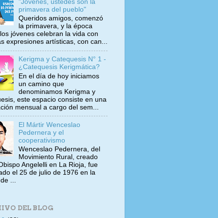
"Jóvenes, ustedes son la
primavera del pueblo"
Queridos amigos, comenzó
la primavera, y la época
los jóvenes celebran la vida con
s expresiones artísticas, con can...
Kerigma y Catequesis N° 1 -
¿Catequesis Kerigmática?
En el día de hoy iniciamos
un camino que
denominamos Kerigma y
esis, este espacio consiste en una
ación mensual a cargo del sem...
El Mártir Wenceslao
Pedernera y el
cooperativismo
Wenceslao Pedernera, del
Movimiento Rural, creado
Obispo Angelelli en La Rioja, fue
ado el 25 de julio de 1976 en la
de ...
IVO DEL BLOG