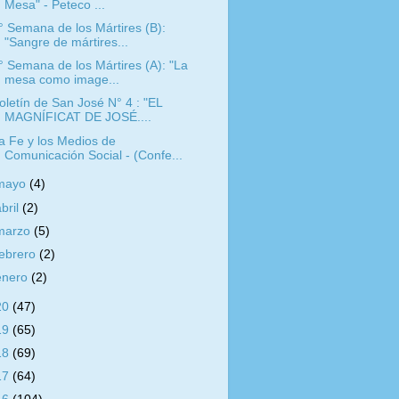
Mesa" - Peteco ...
° Semana de los Mártires (B):
"Sangre de mártires...
° Semana de los Mártires (A): "La
mesa como image...
oletín de San José N° 4 : "EL
MAGNÍFICAT DE JOSÉ....
a Fe y los Medios de
Comunicación Social - (Confe...
mayo
(4)
abril
(2)
marzo
(5)
febrero
(2)
enero
(2)
20
(47)
19
(65)
18
(69)
17
(64)