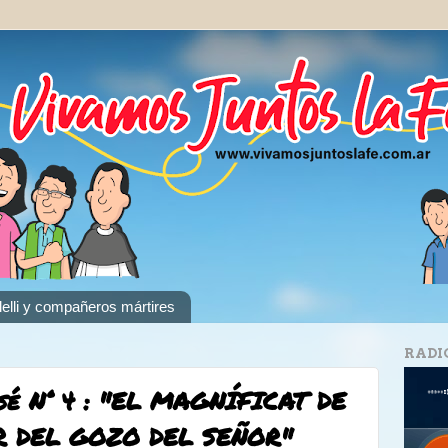
elli y compañeros mártires
RADI
sé N° 4 : "EL MAGNÍFICAT DE
R DEL GOZO DEL SEÑOR"