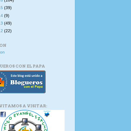
16
(104)
15
(39)
14
(9)
13
(49)
12
(22)
ION
UEROS CON EL PAPA
NVITAMOS A VISITAR: