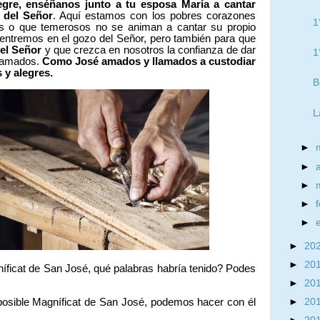
egre, enséñanos junto a tu esposa María a cantar
 del Señor
. Aquí estamos con los pobres corazones
1
s o que temerosos no se animan a cantar su propio
 entremos en el gozo del Señor, pero también para que
el Señor
y que crezca en nosotros la confianza de dar
1
s amados.
Como José amados y llamados a custodiar
y alegres.
B
L
►
►
►
►
►
►
20
►
20
ficat de San José, qué palabras habría tenido? Podes
►
20
posible Magníficat de San José, podemos hacer con él
►
20