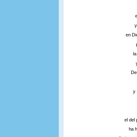
y
en Di
l
Des
y
el del
ha h