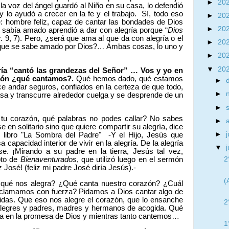
►
20
la voz del ángel guardó al Niño en su casa, lo defendió
lo ayudó a crecer en la fe y el trabajo. Sí, todo eso
►
20
é: hombre feliz, capaz de cantar las bondades de Dios
►
20
sabía amado aprendió a dar con alegría porque “
Dios
. 9, 7). Pero, ¿será que ama al que da con alegría o el
►
20
rque se sabe amado por Dios?
…
Ambas cosas, lo uno y
►
20
▼
20
aría “cantó las grandezas del Señor” … Vos y yo en
zón ¿qué cantamos?.
Qué hemos dado, qué estamos
►
ce andar seguros, confiados en la certeza de que todo,
►
sa y transcurre alrededor cuelga y se desprende de un
►
tu corazón, qué palabras no podes callar? No sabes
►
e en solitario sino que quiere compartir su alegría, dice
►
j
 libro "La Sombra del Padre" -Y el Hijo, Jesús que
 capacidad interior de vivir en la alegría. De la alegría
▼
e. ¡Mirando a su padre en la tierra, Jesús tal vez,
2
pto de
Bienaventurados
, que utilizó luego en el sermón
 José! (feliz mi padre José diría Jesús).-
(
qué nos alegra? ¿Qué canta nuestro corazón? ¿Cuál
oclamamos con fuerza? Pidamos a Dios cantar algo de
vidas. Que eso nos alegre el corazón, que lo ensanche
2
alegres y padres, madres y hermanos de acogida. Qué
a en la promesa de Dios y mientras tanto cantemos…
1