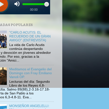
ADAS POPULARES
"CARLO ACUTIS: EL
RECUERDO DE UN GRAN
AMIGO" (ENTREVISTA)
La vida de Carlo Acutis
continúa despertando
s y devoción en jóvenes alrededor
ndo. Por eso, gracias a la
ión "Amici...
Meditamos el Evangelio del
Domingo con Fray Emiliano
Vanoli OP.
Lecturas del día: Segundo
Libro de los Reyes 4,8-
16a. Salmo 89(88),2-3.16-17.18-
rta de San Pablo a los
s 6,3-4.8-11. Eva...
MONSEÑOR ANGELELLI: