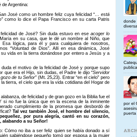
de Argentina:
San José como un hombre feliz cuya felicidad
“
… está
mo”
como lo dice el Papa Francisco en su carta Patris
donde 
diversa
a felicidad de José? Sin duda estuvo en ese
acoger lo
 María en su casa, que le dé un nombre al Niño, que
Esa lógica, para él y para cualquiera de nosotros,
amos “Voluntad de Dios”. Allí en esa dinámica, José
 su vida en la tierra donándose por entero a Jesús y a
Catequ
public
n duda el motivo de la felicidad de José y porque supo
que era el Hijo, sin dudas, el Padre le dijo “
Servidor
l gozo de tu Señor”
(Mt. 25,23). Entrar “en el cielo” pero
la tierra, el cielo que era la vida cotidiana del Hogar de
abanza, de felicidad y de gran gozo en la Biblia fue el
Y si no fue la única que en la escena de la inminente
por el 
sperado cumplimiento de la promesa que desbordó de
asesin
ficat?
Tal vez también José, el hombre del silencio,
puerta 
pequeñez, por pura alegría, cantó en su corazón,
, alabando a su Señor!
io: Cómo no iba a ser feliz quien se había donado a sí
ARCH
quién sabiéndose pequeño tomó por esposa a la mujer