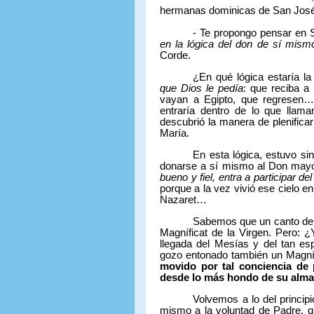
hermanas dominicas de San José 
- Te propongo pensar en 
en la lógica del don de sí mis
Corde.
¿
En qué lógica estaría l
que Dios le ped
ía
: que reciba a
vayan a Egipto, que regresen… 
entraría dentro de lo que llam
descubrió la manera de plenificar
María.
En esta lógica, estuvo si
donarse a sí mismo al Don mayor 
bueno y fiel, entra a participar de
porque a la vez vivió ese cielo en 
Nazaret…
Sabemos que un canto de al
Magníficat de la Virgen. Pero: ¿
llegada del Mesías y del tan e
gozo entonado también un Magní
movido por tal conciencia de 
desde lo más hondo de su alma
Volvemos a lo del princip
mismo a la voluntad de Padre, 