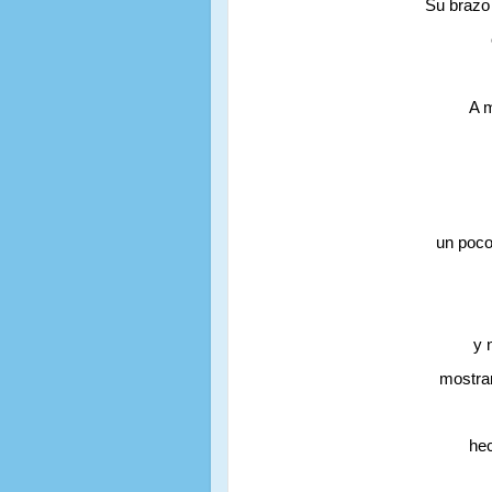
Su brazo
A m
un poco
y 
mostran
hec