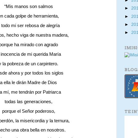
►
20
“Mis manos son salmos
►
20
en cada golpe de herramienta,
►
20
►
20
 todo mi ser rebosa de alegría
►
20
os, hecho viga de nuestra madera,
porque ha mirado con agrado
IMIS
a inocencia de mi querida María
y la pobreza de un carpintero.
BLOG
de ahora y por todos los siglos
a ella le dirán Madre de Dios
 a mí, me tendrán por Patriarca
todas las generaciones,
porque el Señor poderoso,
TE I
 perdón, la misericordia y la ternura,
echo una obra bella en nosotros.