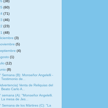
26
(38)
25
(60)
24
(71)
23
(46)
22
(23)
21
(48)
diciembre
(3)
noviembre
(5)
septiembre
(4)
agosto
(1)
ulio
(12)
junio
(8)
° Semana (B): Monseñor Angelelli -
Testimonio de...
Advertencia) Venta de Reliquias del
Beato Carlo A...
° semana (A): "Monseñor Angelelli.
La mesa de Jes...
° Semana de los Mártires (C): "La