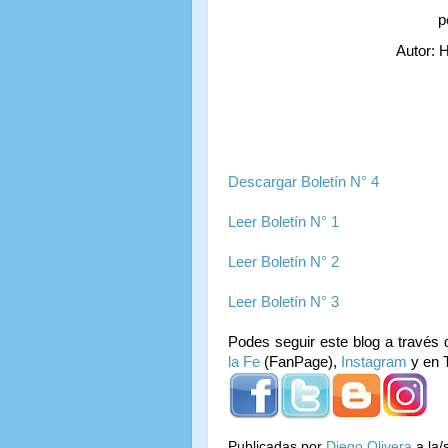
p
Autor: 
Hermana
Descargar Boletín N° 4
Leer Boletín N° 1
Leer Boletín N° 2
Leer Boletín N° 3
Podes seguir este blog a través 
la Fe
(FanPage),
Instagram
y en T
Publicadas por
Diego Olivera
a la/