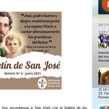
ENTR
interé
del mu
Asociac
11.14-
19. Ca
Romano
 hoy recordamos a San José con el boletín de las