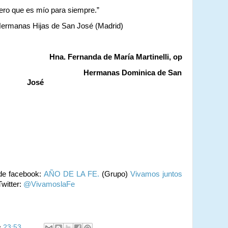
ero que es mío para siempre.”
Hermanas Hijas de San José (Madrid)
Hna. Fernanda de María Martinelli, op
s Dominica de San
José
de facebook:
AÑO DE LA FE.
(Grupo)
Vivamos juntos
witter:
@VivamoslaFe
s
23:53