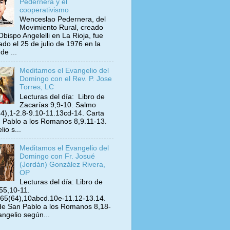
Pedernera y el
cooperativismo
Wenceslao Pedernera, del
Movimiento Rural, creado
Obispo Angelelli en La Rioja, fue
ado el 25 de julio de 1976 en la
de ...
Meditamos el Evangelio del
Domingo con el Rev. P. Jose
Torres, LC
Lecturas del día: Libro de
Zacarías 9,9-10. Salmo
4),1-2.8-9.10-11.13cd-14. Carta
 Pablo a los Romanos 8,9.11-13.
io s...
Meditamos el Evangelio del
Domingo con Fr. Josué
(Jordán) González Rivera,
OP
Lecturas del día: Libro de
 55,10-11.
65(64),10abcd.10e-11.12-13.14.
de San Pablo a los Romanos 8,18-
angelio según...