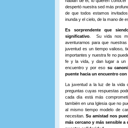
hablan de él, lo quieren conoce
despertó nuestra sed más profun
de que todos estamos invitados
inunda y el cielo, de la mano de 
Es sorprendente que siend
significativo
.
Su vida nos m
aventurarnos para que nuestras 
juventud es un tiempo valioso, 
importantes y nuestra fe no pued
fe y la vida, y dan lugar a un 
encuentro y por eso
su canoniz
puente hacia un encuentro con
La juventud a la luz de la vida
preguntas cuyas respuestas podr
cada día está más comprometid
también en una Iglesia que no pu
al mismo tiempo modelo de car
necesitan.
Su amistad nos pued
más cercano y más sensible a q