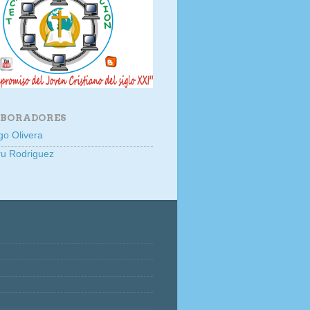
BORADORES
go Olivera
u Rodriguez