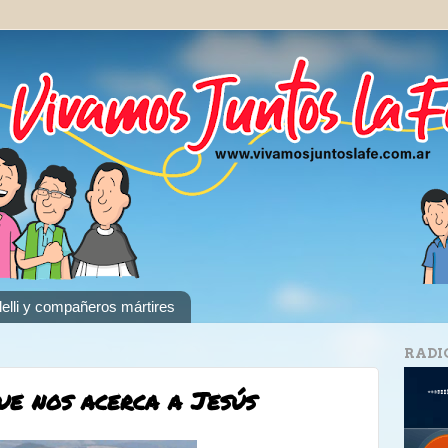
elli y compañeros mártires
RADI
ue nos acerca a Jesús