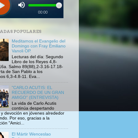
ADAS POPULARES
Meditamos el Evangelio del
Domingo con Fray Emiliano
Vanoli OP.
Lecturas del día: Segundo
Libro de los Reyes 4,8-
16a. Salmo 89(88),2-3.16-17.18-
rta de San Pablo a los
s 6,3-4.8-11. Eva...
"CARLO ACUTIS: EL
RECUERDO DE UN GRAN
AMIGO" (ENTREVISTA)
La vida de Carlo Acutis
continúa despertando
s y devoción en jóvenes alrededor
ndo. Por eso, gracias a la
ión "Amici...
El Mártir Wenceslao