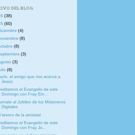
IVO DEL BLOG
26
(38)
25
(60)
diciembre
(4)
noviembre
(8)
octubre
(8)
septiembre
(3)
agosto
(3)
ulio
(8)
arlo, el amigo que nos acerca a
Jesús
editamos el Evangelio de este
Domingo con Fray Em...
umate al Jubileo de los Misioneros
Digitales
l tesoro de la amistad
editamos el Evangelio de este
Domingo con Fray Jo...