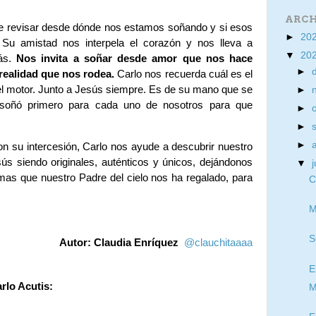
ARCH
ere revisar desde dónde nos estamos soñando y si esos
►
20
Su amistad nos interpela el corazón y nos lleva a
▼
20
más.
Nos invita a soñar desde amor que nos hace
►
realidad que nos rodea.
Carlo nos recuerda cuál es el
s el motor. Junto a Jesús siempre. Es de su mano que se
►
 soñó primero para cada uno de nosotros para que
►
►
►
on su intercesión, Carlo nos ayude a descubrir nuestro
ús siendo originales, auténticos y únicos, dejándonos
▼
j
mas que nuestro Padre del cielo nos ha regalado, para
C
M
S
Autor: Claudia Enríquez
@clauchitaaaa
E
rlo Acutis:
M