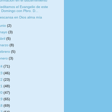
ormación en el discernimiento
editamos el Evangelio de este
Domingo con Pbro. D...
escansa en Dios alma mía
junio
(2)
mayo
(3)
abril
(5)
marzo
(8)
febrero
(5)
enero
(3)
24
(71)
23
(46)
22
(23)
21
(48)
20
(47)
19
(65)
18
(69)