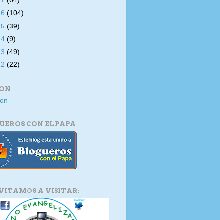
17
(64)
16
(104)
15
(39)
14
(9)
13
(49)
12
(22)
ION
UEROS CON EL PAPA
NVITAMOS A VISITAR: