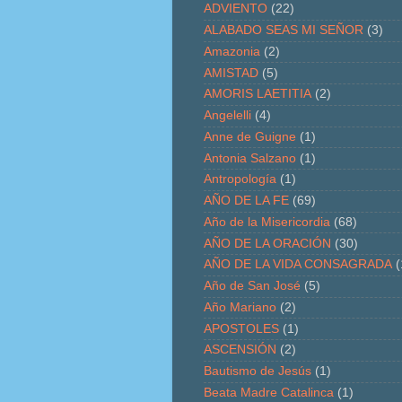
ADVIENTO
(22)
ALABADO SEAS MI SEÑOR
(3)
Amazonia
(2)
AMISTAD
(5)
AMORIS LAETITIA
(2)
Angelelli
(4)
Anne de Guigne
(1)
Antonia Salzano
(1)
Antropología
(1)
AÑO DE LA FE
(69)
Año de la Misericordia
(68)
AÑO DE LA ORACIÓN
(30)
AÑO DE LA VIDA CONSAGRADA
(
Año de San José
(5)
Año Mariano
(2)
APOSTOLES
(1)
ASCENSIÓN
(2)
Bautismo de Jesús
(1)
Beata Madre Catalinca
(1)