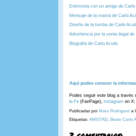
Entrevista con un amigo de Carlo
Mensaje de la mamá de Carlo Acu
Diseño de la tumba de Carlo Acut
Advertencia por la venta ilegal de 
Biografía de Carlo Acutis
Aquí podes conocer la informac
Podes seguir este blog a través 
la Fe
(FanPage),
Instagram
en X
Publicadas por
Maru Rodriguez
a 
Etiquetas:
AMISTAD
,
Beato Carlo A
2 comentarios: