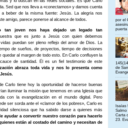
r más y lo buscan en las redes sociales. Es que Carlo
da. Sed que nos lleva a «conectarnos» y darnos cuenta
 a beber de la misma fuente: Jesús. La alegría nos
este amigo, parece ponerse al alcance de todos.
por el 
asesin
puerta 
o tan joven nos haya dejado un legado tan
uestra que es junto a Jesús con quien debemos
vidas puedan ser pleno reflejo del amor de Dios. La
tiempo de sueños, de proyectos, tiempo de decisiones
e quedar al margen de todo esto. En Carlo confluyen la
cauce de santidad. Él es un fiel testimonio de este
145(14
de San
ación abraza toda vida y nos lo presenta como
Evangel
 Jesús.
 de Carlo tiene hoy la oportunidad de hacerse buenas
ían iluminar la misión que tenemos en una Iglesia que
a con la evangelización en el mundo digital. Pero
ede ser sorda ante el «clamor de los pobres», Carlo es
Isaías
idad silenciosa que ha sabido darse a quienes más
Salmo 
Carta 
e ayudar a convertir nuestro corazón para hacerlo
23. Ev
uienes están al costado del camino y necesitan de