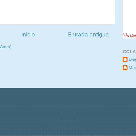
Inicio
Entrada antigua
(Atom)
COLA
Die
Mar