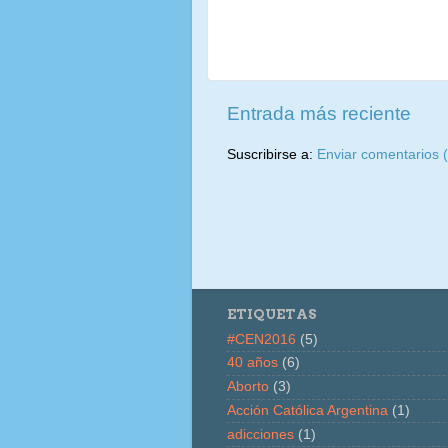
Entrada más reciente
Suscribirse a:
Enviar comentarios 
ETIQUETAS
#CEN2016
(5)
40 años
(6)
Aborto
(3)
Acción Católica Argentina
(1)
adicciones
(1)