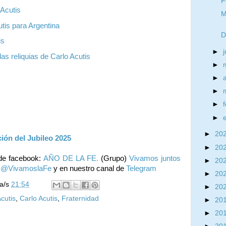
F
 Acutis
M
tis para Argentina
D
is
►
las reliquias de Carlo Acutis
►
►
►
►
►
►
20
ión del Jubileo 2025
►
20
de facebook:
AÑO DE LA FE.
(Grupo)
Vivamos juntos
►
20
:
@VivamoslaFe
y en nuestro canal de
Telegram
►
20
la/s
21:54
►
20
cutis
,
Carlo Acutis
,
Fraternidad
►
20
►
20