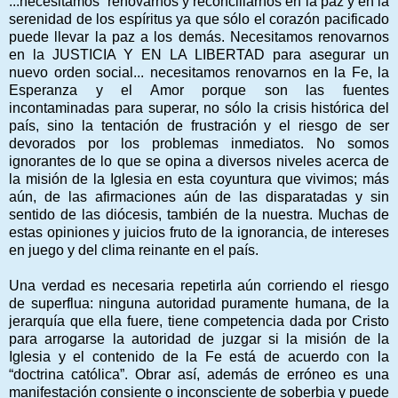
...necesitamos “renovarnos y reconciliarnos en la paz y en la
serenidad de los espíritus ya que sólo el corazón pacificado
puede llevar la paz a los demás. Necesitamos renovarnos
en la JUSTICIA Y EN LA LIBERTAD para asegurar un
nuevo orden social... necesitamos renovarnos en la Fe, la
Esperanza y el Amor porque son las fuentes
incontaminadas para superar, no sólo la crisis histórica del
país, sino la tentación de frustración y el riesgo de ser
devorados por los problemas inmediatos. No somos
ignorantes de lo que se opina a diversos niveles acerca de
la misión de la Iglesia en esta coyuntura que vivimos; más
aún, de las afirmaciones aún de las disparatadas y sin
sentido de las diócesis, también de la nuestra. Muchas de
estas opiniones y juicios fruto de la ignorancia, de intereses
en juego y del clima reinante en el país.
Una verdad es necesaria repetirla aún corriendo el riesgo
de superflua: ninguna autoridad puramente humana, de la
jerarquía que ella fuere, tiene competencia dada por Cristo
para arrogarse la autoridad de juzgar si la misión de la
Iglesia y el contenido de la Fe está de acuerdo con la
“doctrina católica”. Obrar así, además de erróneo es una
manifestación consiente o inconsciente de soberbia y puede