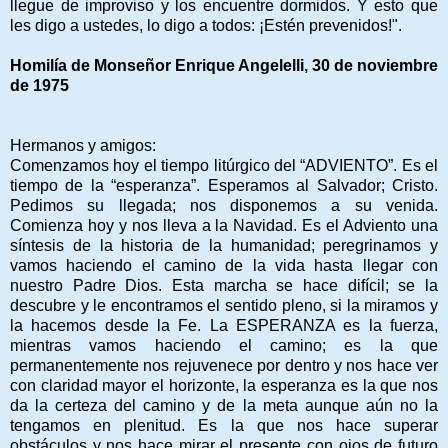
llegue de improviso y los encuentre dormidos. Y esto que
les digo a ustedes, lo digo a todos: ¡Estén prevenidos!".
Homilía de Monseñor Enrique Angelelli, 30 de noviembre
de 1975
Hermanos y amigos:
Comenzamos hoy el tiempo litúrgico del “ADVIENTO”. Es el
tiempo de la “esperanza”. Esperamos al Salvador; Cristo.
Pedimos su llegada; nos disponemos a su venida.
Comienza hoy y nos lleva a la Navidad. Es el Adviento una
síntesis de la historia de la humanidad; peregrinamos y
vamos haciendo el camino de la vida hasta llegar con
nuestro Padre Dios. Esta marcha se hace difícil; se la
descubre y le encontramos el sentido pleno, si la miramos y
la hacemos desde la Fe. La ESPERANZA es la fuerza,
mientras vamos haciendo el camino; es la que
permanentemente nos rejuvenece por dentro y nos hace ver
con claridad mayor el horizonte, la esperanza es la que nos
da la certeza del camino y de la meta aunque aún no la
tengamos en plenitud. Es la que nos hace superar
obstáculos y nos hace mirar el presente con ojos de futuro